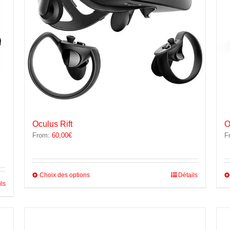
Oculus Rift
O
From:
60,00
€
F
Ce
Choix des options
Détails
ils
produit
a
plusieurs
variations.
Les