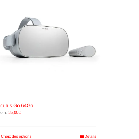
options
peuvent
être
choisies
sur
la
page
du
produit
culus Go 64Go
rom:
35,00
€
Ce
Choix des options
Détails