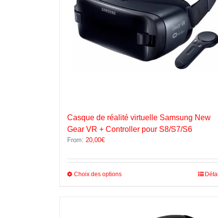
Casque de réalité virtuelle Samsung New
Gear VR + Controller pour S8/S7/S6
From:
20,00
€
Ce
Choix des options
Déta
produit
a
plusieurs
variations.