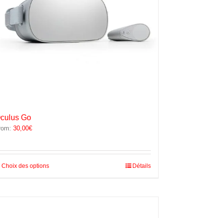
culus Go
rom:
30,00
€
Ce
Choix des options
Détails
produit
a
plusieurs
variations.
Les