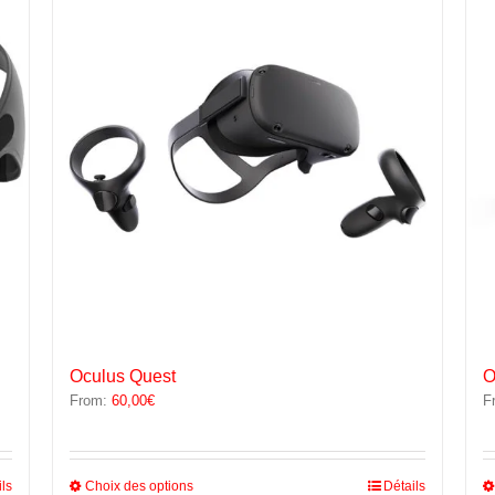
options
peuvent
être
choisies
sur
la
page
du
produit
Oculus Quest
O
From:
60,00
€
F
Ce
ils
Choix des options
Détails