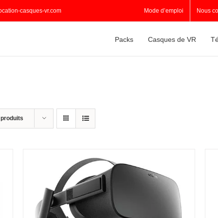
ocation-casques-vr.com
Mode d’emploi
Nous co
Packs
Casques de VR
Té
 produits