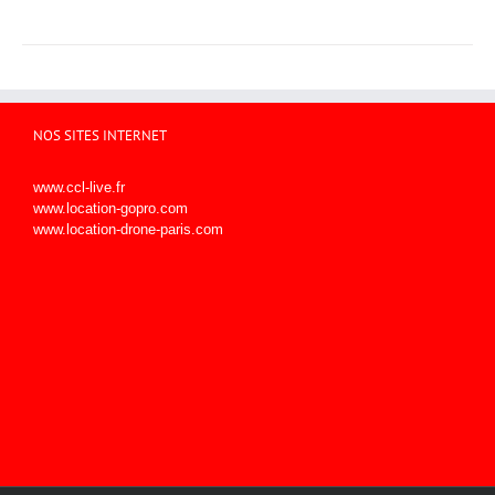
a
plusieurs
variations.
Les
options
peuvent
être
NOS SITES INTERNET
choisies
sur
www.ccl-live.fr
la
www.location-gopro.com
page
www.location-drone-paris.com
du
produit