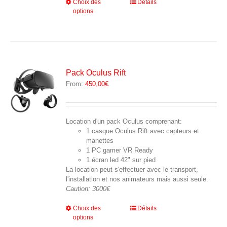
Ce
Choix des
Détails
options
produit
a
plusieurs
variations.
Les
options
peuvent
Pack Oculus Rift
être
From:
450,00
€
choisies
sur
la
page
Location d'un pack Oculus comprenant:
du
1 casque Oculus Rift avec capteurs et
produit
manettes
1 PC gamer VR Ready
1 écran led 42" sur pied
La location peut s'effectuer avec le transport,
l'installation et nos animateurs mais aussi seule.
Caution: 3000€
Ce
Choix des
Détails
options
produit