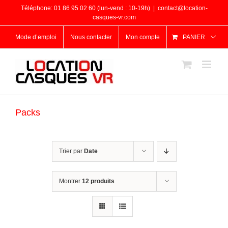
Passer
Téléphone: 01 86 95 02 60 (lun-vend : 10-19h)
|
contact@location-
au
casques-vr.com
contenu
Mode d’emploi
Nous contacter
Mon compte
PANIER
Packs
Trier par
Date
Montrer
12 produits