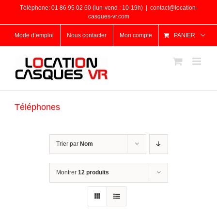
Passer
Téléphone: 01 86 95 02 60 (lun-vend : 10-19h)
|
contact@location-
au
casques-vr.com
contenu
Mode d’emploi
Nous contacter
Mon compte
PANIER
Téléphones
Trier par
Nom
Montrer
12 produits