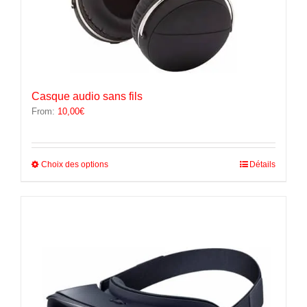
Casque audio sans fils
From:
10,00
€
Ce
Choix des options
Détails
produit
a
plusieurs
variations.
Les
options
peuvent
être
choisies
sur