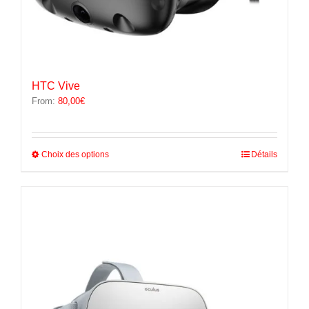
HTC Vive
From:
80,00
€
Ce
Choix des options
Détails
produit
a
plusieurs
variations.
Les
options
peuvent
être
choisies
sur
la