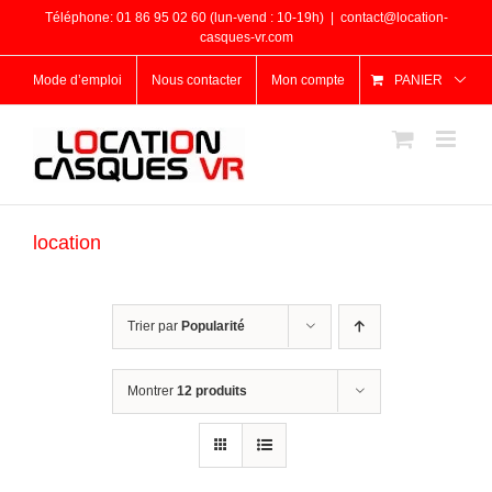
Passer
Téléphone: 01 86 95 02 60 (lun-vend : 10-19h)
|
contact@location-
au
casques-vr.com
contenu
Mode d’emploi
Nous contacter
Mon compte
PANIER
location
Trier par
Popularité
Montrer
12 produits