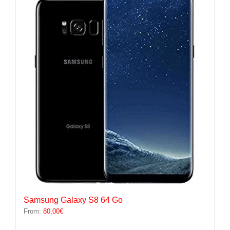
variations.
Les
options
peuvent
être
choisies
sur
la
page
du
produit
Samsung Galaxy S8 64 Go
From:
80,00
€