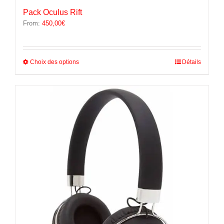
Pack Oculus Rift
From:
450,00
€
Ce
Choix des options
Détails
produit
a
plusieurs
variations.
Les
options
peuvent
être
choisies
sur
la
page
du
produit