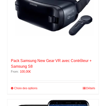
la
page
du
produit
Pack Samsung New Gear VR avec Contrôleur +
Samsung S8
From:
100,00
€
Ce
Choix des options
Détails
produit
a
plusieurs