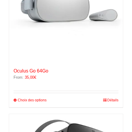
page
du
produit
Oculus Go 64Go
From:
35,00
€
Ce
Choix des options
Détails
produit
a
plusieurs
variations.
Les