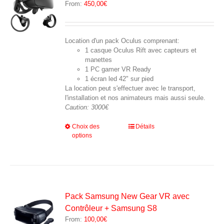
From:
450,00
€
choisies
sur
la
page
Location d'un pack Oculus comprenant:
du
1 casque Oculus Rift avec capteurs et
produit
manettes
1 PC gamer VR Ready
1 écran led 42" sur pied
La location peut s'effectuer avec le transport,
l'installation et nos animateurs mais aussi seule.
Caution: 3000€
Ce
Choix des
Détails
options
produit
a
plusieurs
variations.
Les
options
peuvent
Pack Samsung New Gear VR avec
être
Contrôleur + Samsung S8
choisies
From:
100,00
€
sur