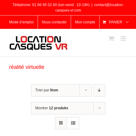
Passer
Téléphone: 01 86 95 02 60 (lun-vend : 10-19h)
|
contact@location-
au
casques-vr.com
contenu
Mode d’emploi
Nous contacter
Mon compte
PANIER
réalité virtuelle
Trier par
Nom
Montrer
12 produits