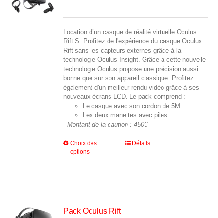
choisies
sur
la
page
Location d’un casque de réalité virtuelle Oculus
du
Rift S. Profitez de l'expérience du casque Oculus
produit
Rift sans les capteurs externes grâce à la
technologie Oculus Insight. Grâce à cette nouvelle
technologie Oculus propose une précision aussi
bonne que sur son appareil classique. Profitez
également d'un meilleur rendu vidéo grâce à ses
nouveaux écrans LCD. Le pack comprend :
Le casque avec son cordon de 5M
Les deux manettes avec piles
Montant de la caution : 450€
Ce
Choix des
Détails
options
produit
a
plusieurs
variations.
Les
options
peuvent
Pack Oculus Rift
être