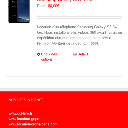
être
From:
80,00
€
choisies
sur
la
page
Location d'un téléphone Samsung Galaxy S8 64
du
Go. Nous installons vos vidéos 360 avant retrait ou
produit
expédition afin que les casques soient prêt à
l'emploi.
Montant de la caution : 800€
Ce
Choix des
Détails
options
produit
a
plusieurs
variations.
Les
options
peuvent
être
NOS SITES INTERNET
choisies
sur
www.ccl-live.fr
la
www.location-gopro.com
page
www.location-drone-paris.com
du