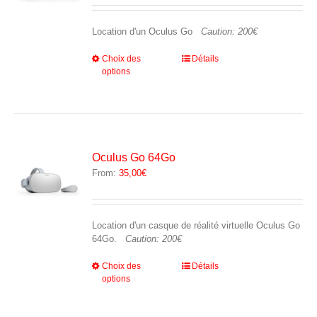
la
page
Location d'un Oculus Go
Caution: 200€
du
produit
Ce
Choix des
Détails
options
produit
a
plusieurs
variations.
Les
options
peuvent
Oculus Go 64Go
être
From:
35,00
€
choisies
sur
la
page
Location d'un casque de réalité virtuelle Oculus Go
du
64Go.
Caution: 200€
produit
Ce
Choix des
Détails
options
produit
a
plusieurs