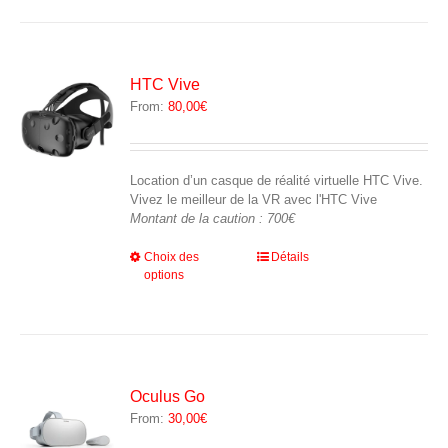
plusieurs
variations.
Les
options
peuvent
HTC Vive
être
From:
80,00
€
choisies
sur
la
page
Location d’un casque de réalité virtuelle HTC Vive.
du
Vivez le meilleur de la VR avec l'HTC Vive
produit
Montant de la caution : 700€
Ce
Choix des
Détails
options
produit
a
plusieurs
variations.
Les
options
peuvent
Oculus Go
être
From:
30,00
€
choisies
sur