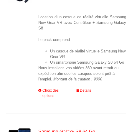
la
page
du
Location d’un casque de réalité virtuelle Samsung
produit
New Gear VR avec Contrôleur + Samsung Galaxy
S8
Le pack comprend :
Un casque de réalité virtuelle Samsung New
Gear VR
Un smartphone Samsung Galaxy S8 64 Go
Nous installons vos vidéos 360 avant retrait ou
expédition afin que les casques soient prêt à
l'emploi.
Montant de la caution : 900€
Ce
Choix des
Détails
options
produit
a
plusieurs
variations.
Les
options
peuvent
Samsung Galaxy S8 64 Go