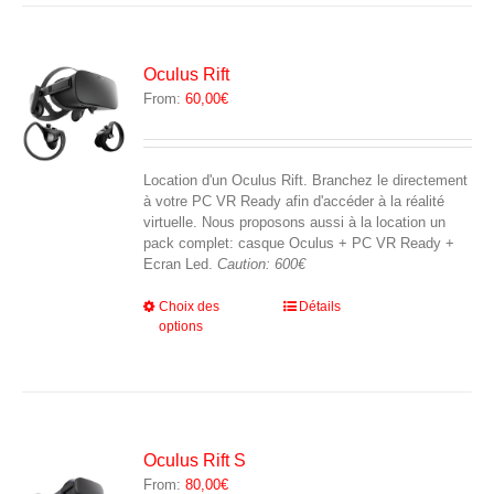
variations.
Les
options
peuvent
Oculus Rift
être
From:
60,00
€
choisies
sur
la
page
Location d'un Oculus Rift. Branchez le directement
du
à votre PC VR Ready afin d'accéder à la réalité
produit
virtuelle. Nous proposons aussi à la location un
pack complet: casque Oculus + PC VR Ready +
Ecran Led.
Caution: 600€
Ce
Choix des
Détails
options
produit
a
plusieurs
variations.
Les
options
peuvent
Oculus Rift S
être
From:
80,00
€