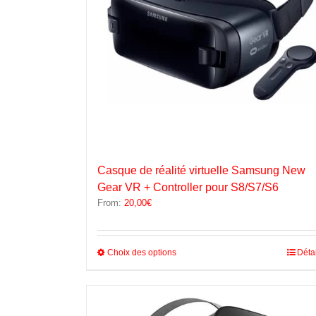
Casque de réalité virtuelle Samsung New
Gear VR + Controller pour S8/S7/S6
From:
20,00
€
Ce
Choix des options
Déta
produit
a
plusieurs
variations.