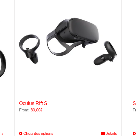
options
peuvent
être
choisies
sur
la
page
du
produit
Oculus Rift S
S
From:
80,00
€
F
Ce
ils
Choix des options
Détails