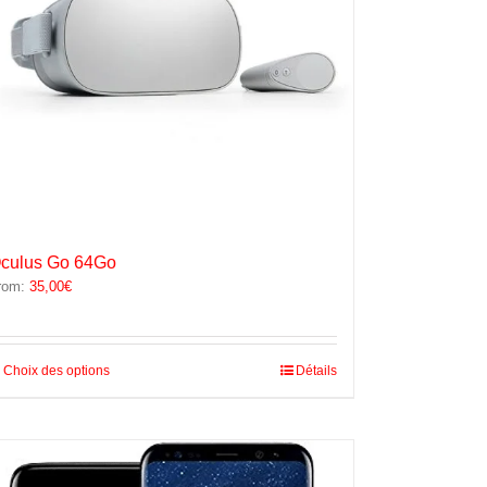
culus Go 64Go
rom:
35,00
€
Ce
Choix des options
Détails
produit
a
plusieurs
variations.
Les