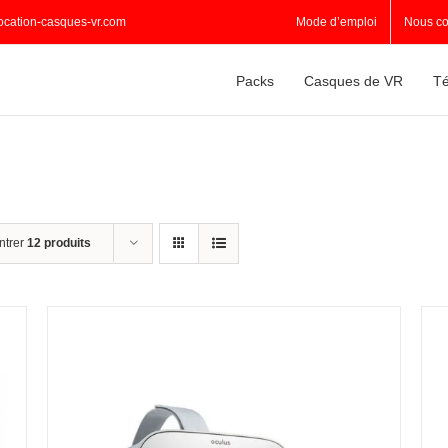
ocation-casques-vr.com
Mode d’emploi
Nous co
Packs
Casques de VR
Té
ntrer
12 produits