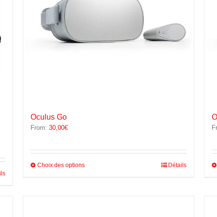
Oculus Go
O
From:
30,00
€
F
Ce
Choix des options
Détails
ils
produit
a
plusieurs
variations.
Les