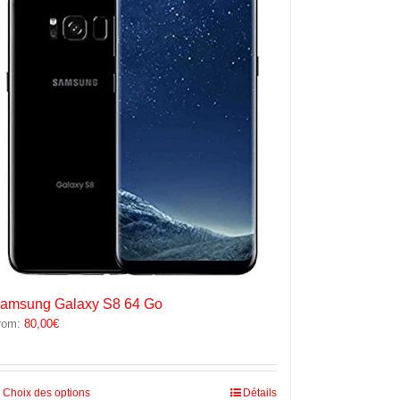
options
peuvent
être
choisies
sur
la
page
du
produit
amsung Galaxy S8 64 Go
rom:
80,00
€
Ce
Choix des options
Détails