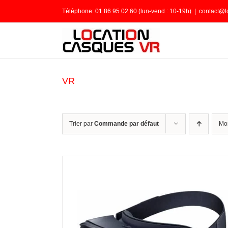
Passer
Téléphone: 01 86 95 02 60 (lun-vend : 10-19h)
|
contact@l
au
contenu
VR
Trier par
Commande par défaut
Mo