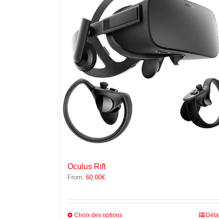
Les
options
peuvent
être
choisies
sur
la
page
du
produit
Oculus Rift
From:
60,00
€
Ce
Choix des options
Déta