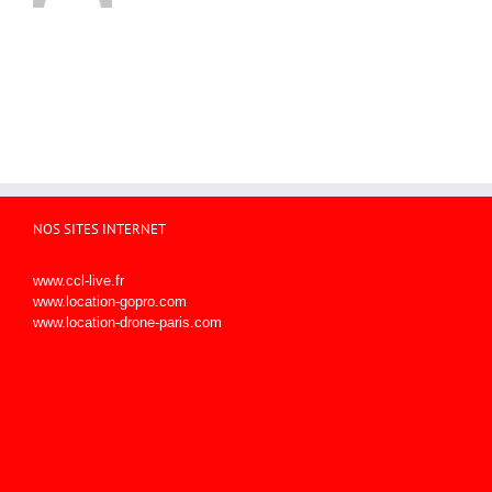
NOS SITES INTERNET
www.ccl-live.fr
www.location-gopro.com
www.location-drone-paris.com