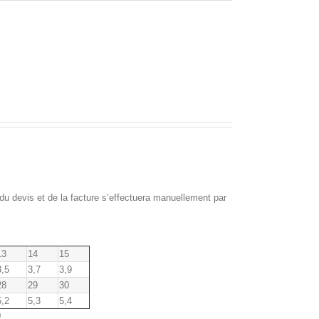
 du devis et de la facture s’effectuera manuellement par
13
14
15
3,5
3,7
3,9
28
29
30
5,2
5,3
5,4
0