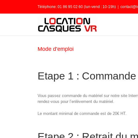
Passer
Téléphone: 01 86 95 02 60 (lun-vend : 10-19h)
|
contact@l
au
contenu
Mode d’emploi
Etape 1 : Commande 
Vous passez commande du matériel sur notre site Interne
rendez-vous pour l’enlèvement du matériel.
Le montant minimal de commande est de 20€ HT.
Etape 2 : Retrait du m