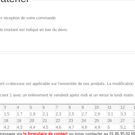
dès réception de votre commande.
le montant est indiqué en bas du devis.
ient ci-dessous est applicable sur l’ensemble de nos produits. La modification
ient 1 avec un enlèvement le vendredi après midi et un retour le lundi matin.
3
4
5
6
7
8
9
10
11
12
1,5
1,7
1,9
2,1
2,3
2,5
2,7
2,9
3,1
3,3
18
19
20
21
22
23
24
25
26
27
4,2
4,3
4,4
4,5
4,6
4,7
4,8
4,9
5
5,1
 message via
le formulaire de contact
ou nous contacter au 01 86 95 02 6