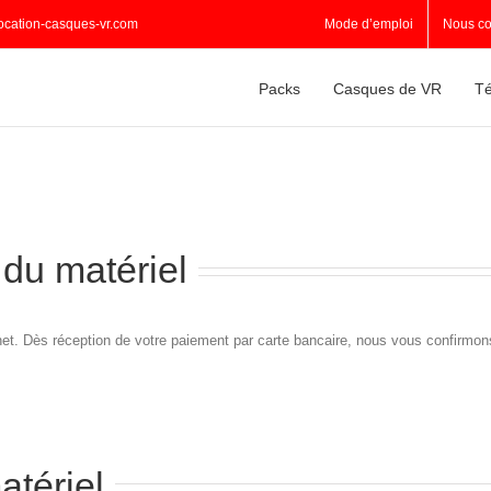
ocation-casques-vr.com
Mode d’emploi
Nous co
Packs
Casques de VR
Té
du matériel
t. Dès réception de votre paiement par carte bancaire, nous vous confirmons
atériel