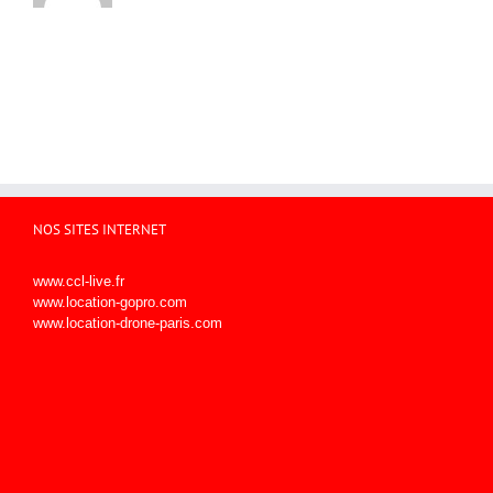
NOS SITES INTERNET
www.ccl-live.fr
www.location-gopro.com
www.location-drone-paris.com