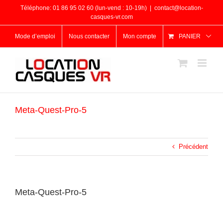
Passer
Téléphone: 01 86 95 02 60 (lun-vend : 10-19h)
|
contact@location-
au
casques-vr.com
contenu
Mode d’emploi
Nous contacter
Mon compte
PANIER
Meta-Quest-Pro-5
Précédent
Meta-Quest-Pro-5