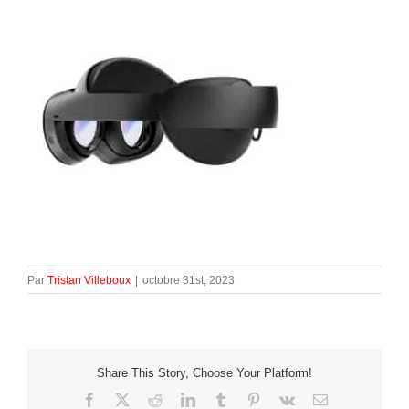
Par
Tristan Villeboux
|
octobre 31st, 2023
Share This Story, Choose Your Platform!
Facebook
X
Reddit
LinkedIn
Tumblr
Pinterest
Vk
Email