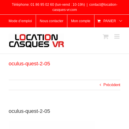
Passer
Téléphone: 01 86 95 02 60 (lun-vend : 10-19h)
|
contact@location-
au
casques-vr.com
contenu
Mode d’emploi
Nous contacter
Mon compte
PANIER
oculus-quest-2-05
Précédent
oculus-quest-2-05