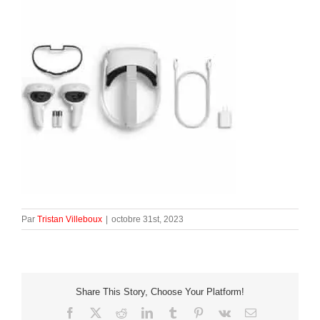
Par
Tristan Villeboux
|
octobre 31st, 2023
Share This Story, Choose Your Platform!
Facebook
X
Reddit
LinkedIn
Tumblr
Pinterest
Vk
Email