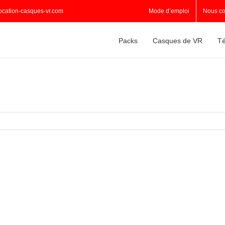
ocation-casques-vr.com
Mode d’emploi
Nous co
Packs
Casques de VR
Té