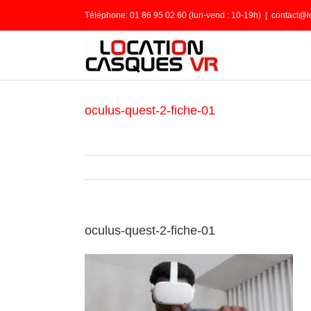
Passer
Téléphone: 01 86 95 02 60 (lun-vend : 10-19h)
|
contact@l
au
contenu
oculus-quest-2-fiche-01
oculus-quest-2-fiche-01