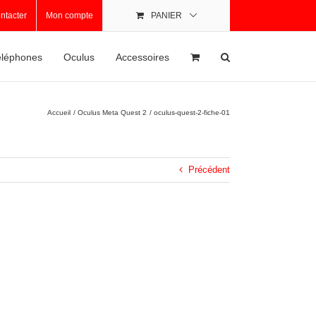
ntacter
Mon compte
PANIER
léphones
Oculus
Accessoires
Accueil
Oculus Meta Quest 2
oculus-quest-2-fiche-01
Précédent