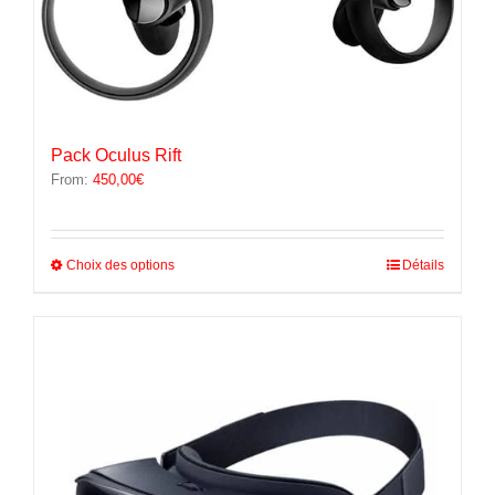
Pack Oculus Rift
From:
450,00
€
Ce
Choix des options
Détails
produit
a
plusieurs
variations.
Les
options
peuvent
être
choisies
sur