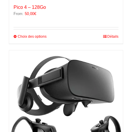
Pico 4 – 128Go
From:
50,00
€
Ce
Choix des options
Détails
produit
a
plusieurs
variations.
Les
options
peuvent
être
choisies
sur
la
page
du
produit