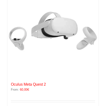
options
peuvent
être
choisies
sur
la
page
du
produit
Oculus Meta Quest 2
From:
60,00
€