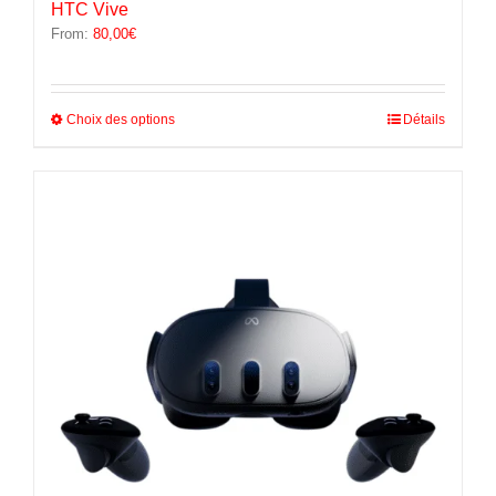
HTC Vive
From:
80,00
€
Ce
Choix des options
Détails
produit
a
plusieurs
variations.
Les
options
peuvent
être
choisies
sur
la
page
du
produit