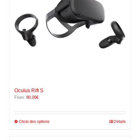
sur
la
page
du
produit
Oculus Rift S
From:
80,00
€
Ce
Choix des options
Détails
produit
a
plusieurs