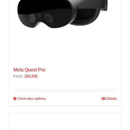
page
du
produit
Meta Quest Pro
From:
200,00
€
Ce
Choix des options
Détails
produit
a
plusieurs
variations.
Les