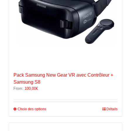
la
page
du
produit
Pack Samsung New Gear VR avec Contrôleur +
Samsung S8
From:
100,00
€
Ce
Choix des options
Détails
produit
a
plusieurs