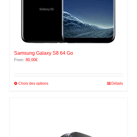
Samsung Galaxy S8 64 Go
From:
80,00
€
Ce
Choix des options
Détails
produit
a
plusieurs
variations.
Les
options
peuvent
être
choisies