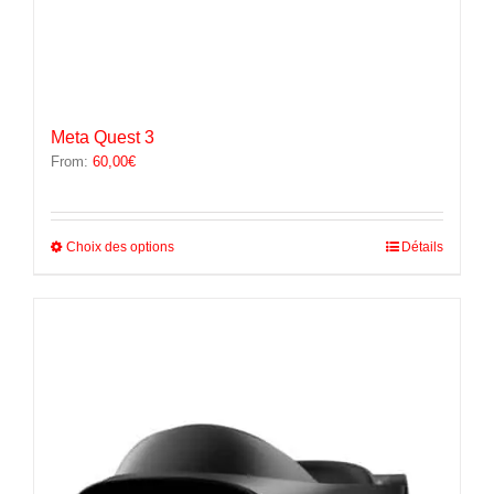
Meta Quest 3
From:
60,00
€
Ce
Choix des options
Détails
produit
a
plusieurs
variations.
Les
options
peuvent
être
choisies
sur
la