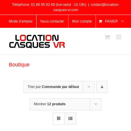
Passer
Téléphone: 01 86 95 02 60 (lun-vend : 10-19h)
|
contact@location-
au
casques-vr.com
contenu
Mode d’emploi
Nous contacter
Mon compte
PANIER
Boutique
Trier par
Commande par défaut
Montrer
12 produits