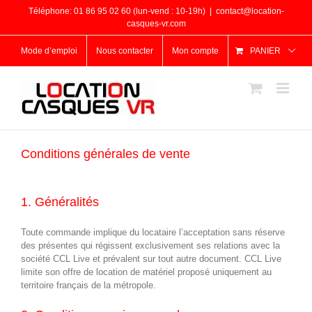
Passer
Téléphone: 01 86 95 02 60 (lun-vend : 10-19h)
|
contact@location-
au
casques-vr.com
contenu
Mode d’emploi
Nous contacter
Mon compte
PANIER
Conditions générales de vente
1. Généralités
Toute commande implique du locataire l’acceptation sans réserve
des présentes qui régissent exclusivement ses relations avec la
société CCL Live et prévalent sur tout autre document. CCL Live
limite son offre de location de matériel proposé uniquement au
territoire français de la métropole.