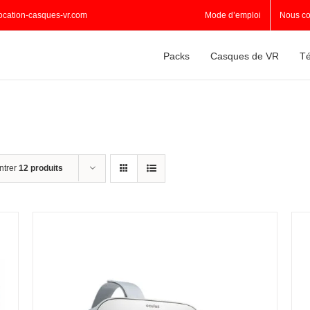
ocation-casques-vr.com
Mode d’emploi
Nous co
Packs
Casques de VR
Té
ntrer
12 produits