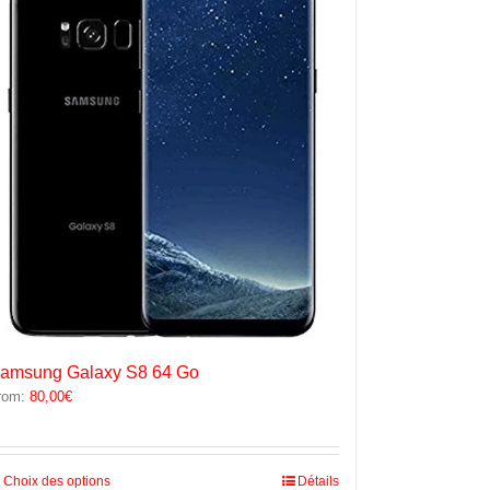
options
peuvent
être
choisies
sur
la
page
du
produit
amsung Galaxy S8 64 Go
rom:
80,00
€
Ce
Choix des options
Détails