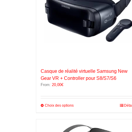
Casque de réalité virtuelle Samsung New
Gear VR + Controller pour S8/S7/S6
From:
20,00
€
Ce
Choix des options
Déta
produit
a
plusieurs
variations.