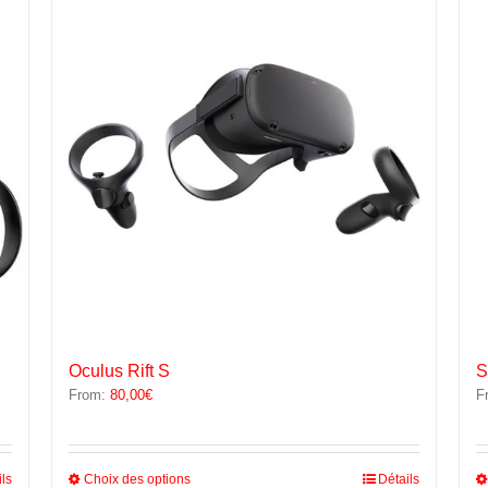
options
peuvent
être
choisies
sur
la
page
du
produit
Oculus Rift S
S
From:
80,00
€
F
Ce
ils
Choix des options
Détails