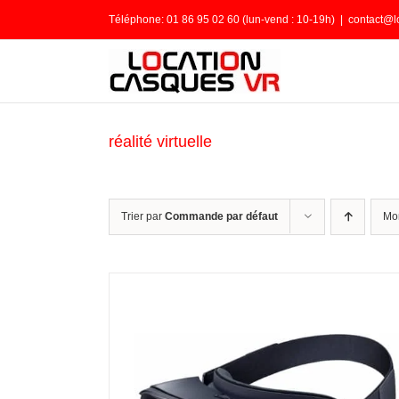
Passer
Téléphone: 01 86 95 02 60 (lun-vend : 10-19h)
|
contact@l
au
contenu
réalité virtuelle
Trier par
Commande par défaut
Mo