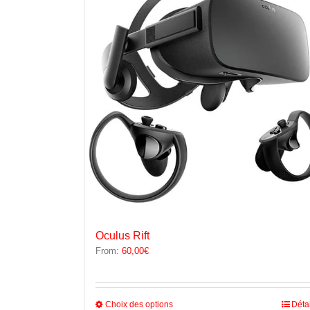
Les
options
peuvent
être
choisies
sur
la
page
du
produit
Oculus Rift
From:
60,00
€
Ce
Choix des options
Déta