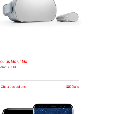
culus Go 64Go
rom:
35,00
€
Ce
Choix des options
Détails
produit
a
plusieurs
variations.
Les