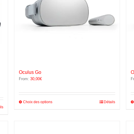
Oculus Go
O
From:
30,00
€
F
Ce
Choix des options
Détails
ils
produit
a
plusieurs
variations.
Les