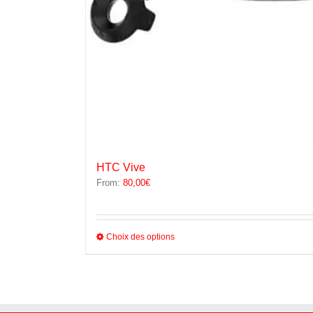
HTC Vive
From:
80,00
€
Ce
Choix des options
produit
a
plusieurs
variations.
Les