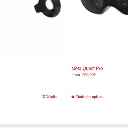
Meta Quest Pro
From:
200,00
€
Ce
Détails
Choix des options
produit
a
plusieurs
variations.
Les