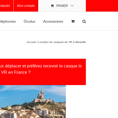
ntacter
Mon compte
PANIER
léphones
Oculus
Accessoires
Accueil
Location de casques de VR à Marseille
us déplacer et préférez recevoir le casque le
e VR en France ?