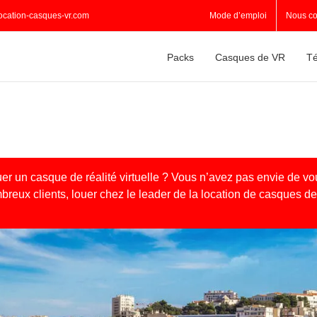
ocation-casques-vr.com
Mode d’emploi
Nous co
Packs
Casques de VR
Té
er un casque de réalité virtuelle ? Vous n’avez pas envie de vo
eux clients, louer chez le leader de la location de casques d