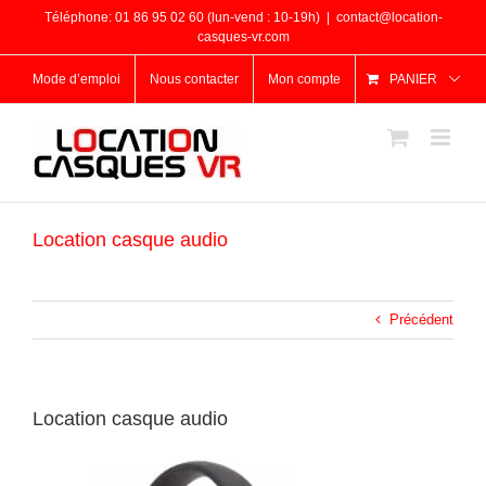
Passer
Téléphone: 01 86 95 02 60 (lun-vend : 10-19h)
|
contact@location-
au
casques-vr.com
contenu
Mode d’emploi
Nous contacter
Mon compte
PANIER
Location casque audio
Précédent
Location casque audio