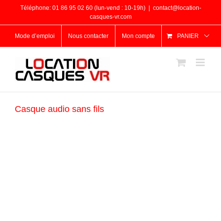
Passer
Téléphone: 01 86 95 02 60 (lun-vend : 10-19h)
|
contact@location-
au
casques-vr.com
contenu
Mode d’emploi
Nous contacter
Mon compte
PANIER
Casque audio sans fils