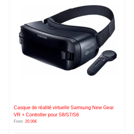
options
peuvent
être
choisies
sur
la
page
du
produit
Casque de réalité virtuelle Samsung New Gear
VR + Controller pour S8/S7/S6
From:
20,00
€