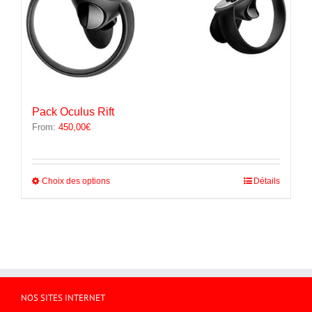
Pack Oculus Rift
From:
450,00
€
Ce
Choix des options
Détails
produit
a
plusieurs
variations.
Les
options
peuvent
être
NOS SITES INTERNET
choisies