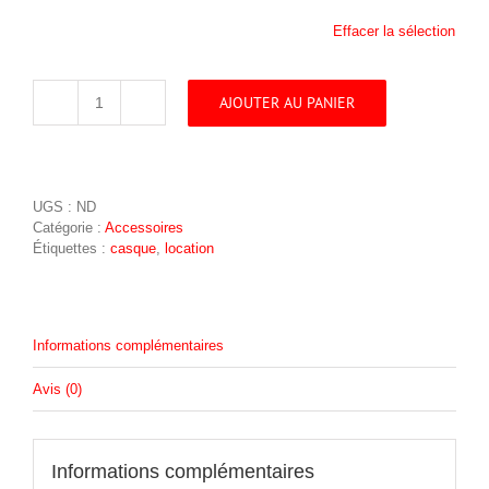
Effacer la sélection
AJOUTER AU PANIER
quantité
de
Casque
audio
sans
UGS :
ND
fils
Catégorie :
Accessoires
Étiquettes :
casque
,
location
Informations complémentaires
Avis (0)
Informations complémentaires