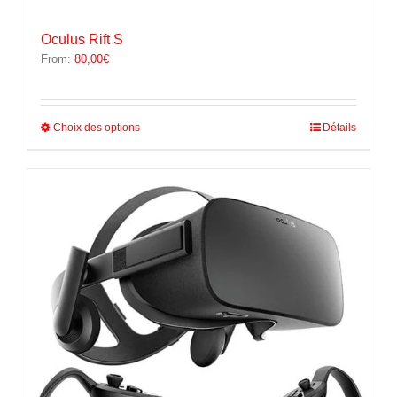
Oculus Rift S
From:
80,00
€
Ce
Choix des options
Détails
produit
a
plusieurs
variations.
Les
options
peuvent
être
choisies
sur
la
page
du
produit