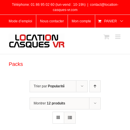
Passer
Téléphone: 01 86 95 02 60 (lun-vend : 10-19h)
|
contact@location-
au
casques-vr.com
contenu
Mode d’emploi
Nous contacter
Mon compte
PANIER
Packs
Trier par
Popularité
Montrer
12 produits