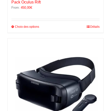
Pack Oculus Rift
From:
450,00
€
Ce
Choix des options
Détails
produit
a
plusieurs
variations.
Les
options
peuvent
être
choisies
sur
la
page
du
produit