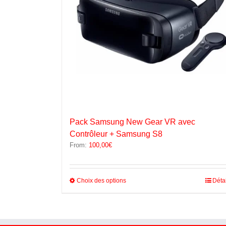
Pack Samsung New Gear VR avec
Contrôleur + Samsung S8
From:
100,00
€
Ce
Choix des options
Déta
produit
a
plusieurs
variations.