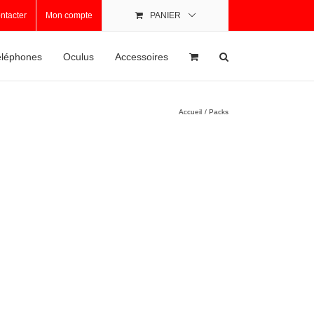
ntacter
Mon compte
PANIER
léphones
Oculus
Accessoires
Accueil
Packs