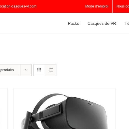
ocation-casques-vr.com
Mode d’emploi
Nous co
Packs
Casques de VR
Té
 produits