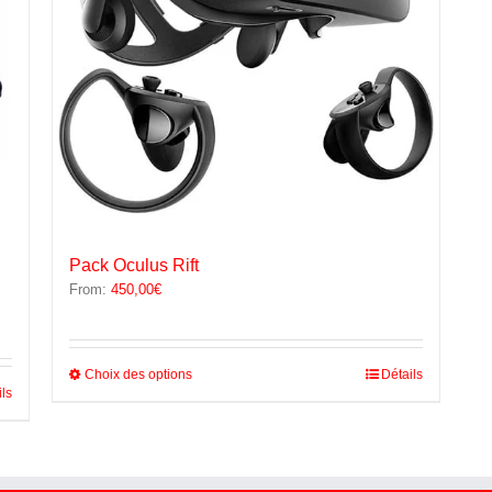
Pack Oculus Rift
From:
450,00
€
Ce
Choix des options
Détails
ils
produit
a
plusieurs
variations.
Les