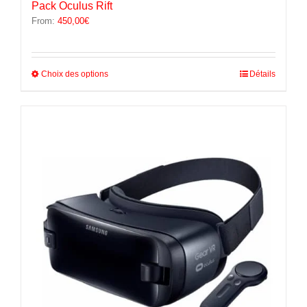
Pack Oculus Rift
From:
450,00
€
Ce
Choix des options
Détails
produit
a
plusieurs
variations.
Les
options
peuvent
être
choisies
sur
la
page
du
produit