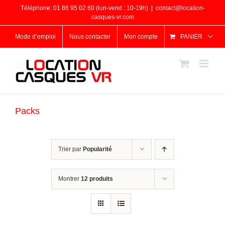
Passer
Téléphone: 01 86 95 02 60 (lun-vend : 10-19h)
|
contact@location-
au
casques-vr.com
contenu
Mode d’emploi
Nous contacter
Mon compte
PANIER
Packs
Trier par
Popularité
Montrer
12 produits