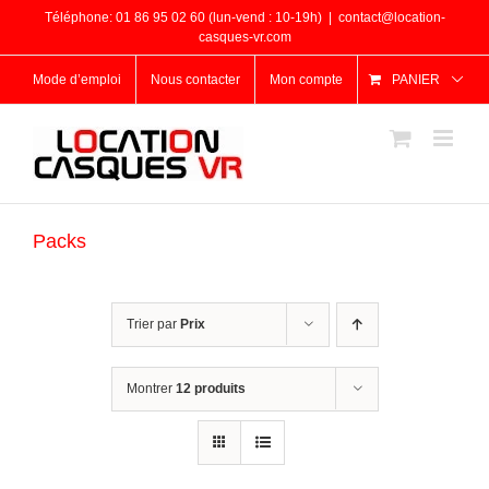
Passer
Téléphone: 01 86 95 02 60 (lun-vend : 10-19h)
|
contact@location-
au
casques-vr.com
contenu
Mode d’emploi
Nous contacter
Mon compte
PANIER
Packs
Trier par
Prix
Montrer
12 produits