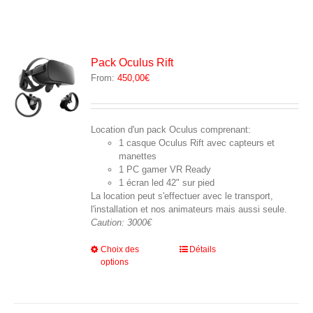
Pack Oculus Rift
From:
450,00
€
Location d'un pack Oculus comprenant:
1 casque Oculus Rift avec capteurs et
manettes
1 PC gamer VR Ready
1 écran led 42" sur pied
La location peut s'effectuer avec le transport,
l'installation et nos animateurs mais aussi seule.
Caution: 3000€
Ce
Choix des
Détails
options
produit
a
plusieurs
variations.