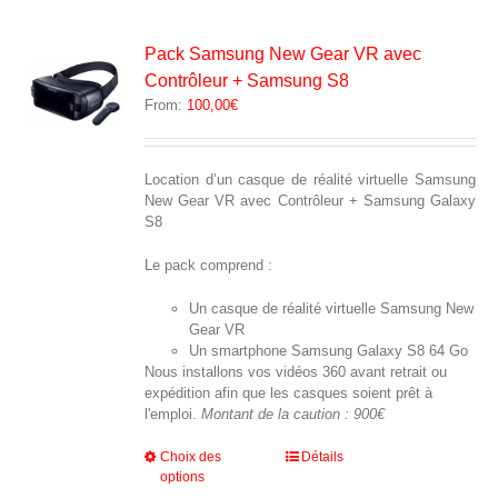
Les
options
peuvent
Pack Samsung New Gear VR avec
être
Contrôleur + Samsung S8
choisies
From:
100,00
€
sur
la
page
du
Location d’un casque de réalité virtuelle Samsung
produit
New Gear VR avec Contrôleur + Samsung Galaxy
S8
Le pack comprend :
Un casque de réalité virtuelle Samsung New
Gear VR
Un smartphone Samsung Galaxy S8 64 Go
Nous installons vos vidéos 360 avant retrait ou
expédition afin que les casques soient prêt à
l'emploi.
Montant de la caution : 900€
Ce
Choix des
Détails
options
produit