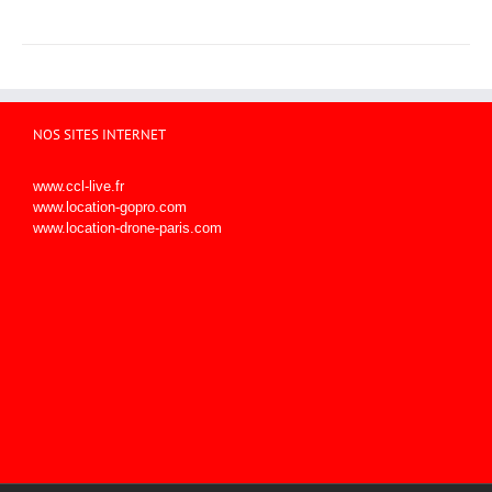
a
plusieurs
variations.
Les
options
peuvent
être
NOS SITES INTERNET
choisies
sur
www.ccl-live.fr
la
www.location-gopro.com
page
www.location-drone-paris.com
du
produit