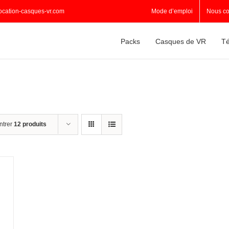
ocation-casques-vr.com
Mode d’emploi
Nous co
Packs
Casques de VR
Té
ntrer
12 produits