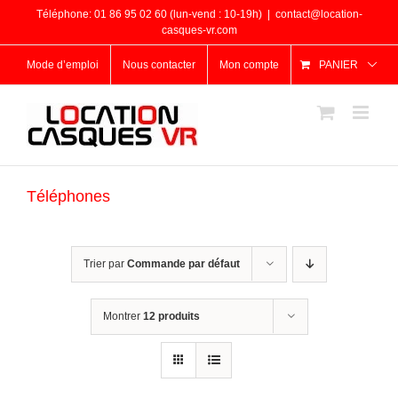
Passer
Téléphone: 01 86 95 02 60 (lun-vend : 10-19h)
|
contact@location-
au
casques-vr.com
contenu
Mode d’emploi
Nous contacter
Mon compte
PANIER
Téléphones
Trier par
Commande par défaut
Montrer
12 produits