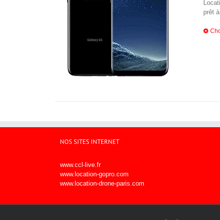
Locat
prêt à
Cho
NOS SITES INTERNET
www.ccl-live.fr
www.location-gopro.com
www.location-drone-paris.com