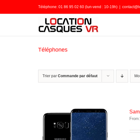
Passer
Téléphone: 01 86 95 02 60 (lun-vend : 10-19h)
|
contact@l
au
contenu
Téléphones
Trier par
Commande par défaut
Mo
Sams
From