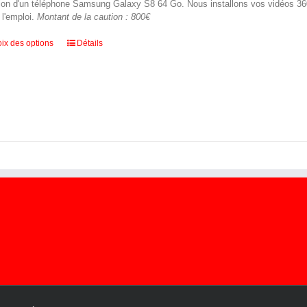
ion d'un téléphone Samsung Galaxy S8 64 Go. Nous installons vos vidéos 360 
 l'emploi.
Montant de la caution : 800€
Ce
ix des options
Détails
produit
a
plusieurs
variations.
Les
options
peuvent
être
choisies
sur
la
page
du
produit