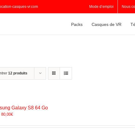
ocation-casques-vr.com
Mode d’emploi
Nous co
Packs
Casques de VR
Té
ntrer
12 produits
ung Galaxy S8 64 Go
:
80,00
€