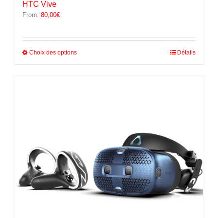
HTC Vive
From:
80,00
€
Ce
Choix des options
Détails
produit
a
plusieurs
variations.
Les
options
peuvent
être
choisies
sur
la
page
du
produit