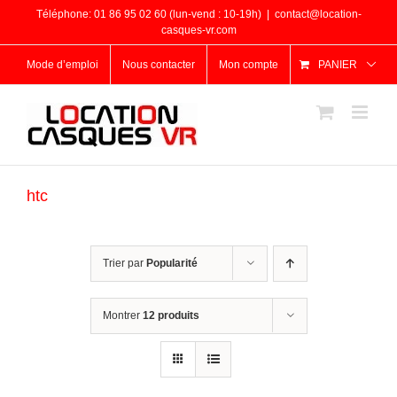
Passer
Téléphone: 01 86 95 02 60 (lun-vend : 10-19h)
|
contact@location-
au
casques-vr.com
contenu
Mode d’emploi
Nous contacter
Mon compte
PANIER
htc
Trier par
Popularité
Montrer
12 produits