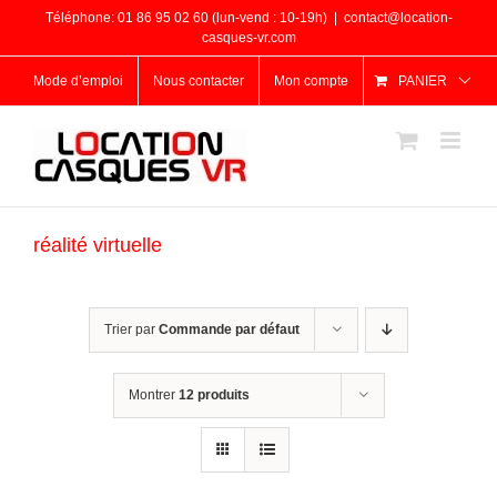
Passer
Téléphone: 01 86 95 02 60 (lun-vend : 10-19h)
|
contact@location-
au
casques-vr.com
contenu
Mode d’emploi
Nous contacter
Mon compte
PANIER
réalité virtuelle
Trier par
Commande par défaut
Montrer
12 produits