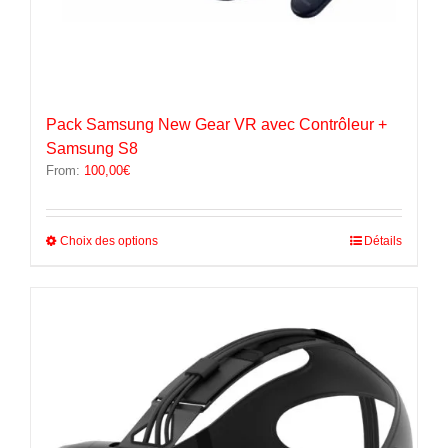
Pack Samsung New Gear VR avec Contrôleur +
Samsung S8
From:
100,00
€
Ce
Choix des options
Détails
produit
a
plusieurs
variations.
Les
options
peuvent
être
choisies
sur