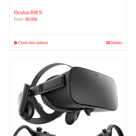
Oculus Rift S
From:
80,00
€
Ce
Choix des options
Détails
produit
a
plusieurs
variations.
Les
options
peuvent
être
choisies
sur
la
page
du
produit