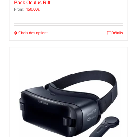
Pack Oculus Rift
From:
450,00
€
Ce
Choix des options
Détails
produit
a
plusieurs
variations.
Les
options
peuvent
être
choisies
sur
la
page
du
produit