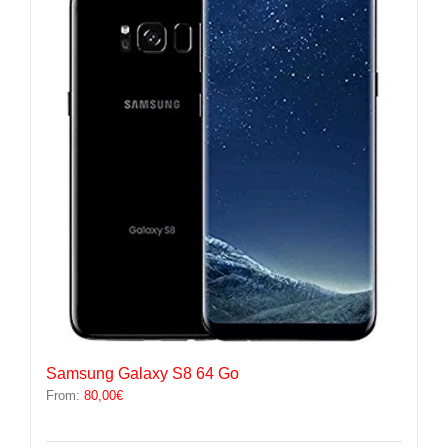
Les
options
peuvent
être
choisies
sur
la
page
du
produit
Samsung Galaxy S8 64 Go
From:
80,00
€