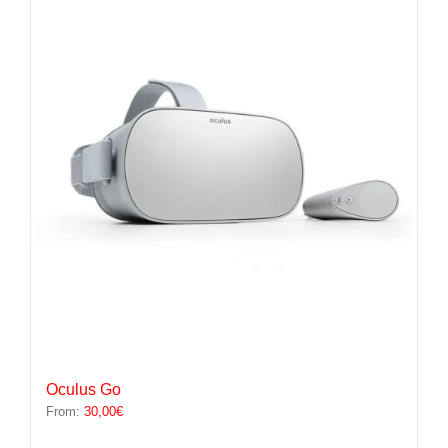
variations.
Les
options
peuvent
être
choisies
sur
la
page
du
produit
Oculus Go
From:
30,00
€