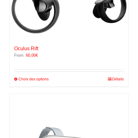
Oculus Rift
From:
60,00
€
Ce
Choix des options
Détails
produit
a
plusieurs
variations.
Les
options
peuvent
être
choisies
sur