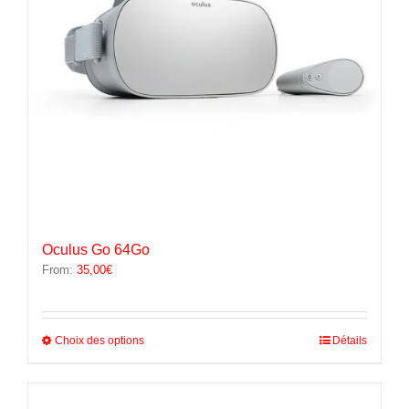
la
page
du
produit
Oculus Go 64Go
From:
35,00
€
Ce
Choix des options
Détails
produit
a
plusieurs