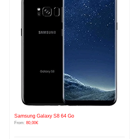
Les
options
peuvent
être
choisies
sur
la
page
du
produit
Samsung Galaxy S8 64 Go
From:
80,00
€