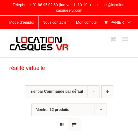
Passer
Téléphone: 01 86 95 02 60 (lun-vend : 10-19h)
|
contact@location-
au
casques-vr.com
contenu
Mode d’emploi
Nous contacter
Mon compte
PANIER
réalité virtuelle
Trier par
Commande par défaut
Montrer
12 produits