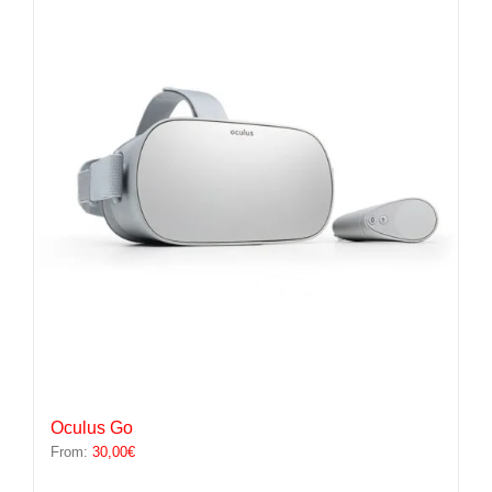
variations.
Les
options
peuvent
être
choisies
sur
la
page
du
produit
Oculus Go
From:
30,00
€