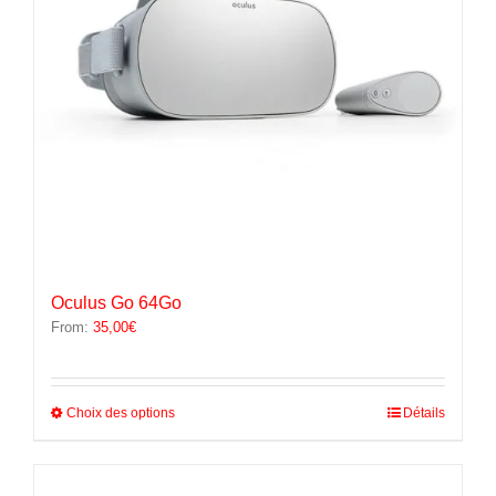
la
page
du
produit
Oculus Go 64Go
From:
35,00
€
Ce
Choix des options
Détails
produit
a
plusieurs