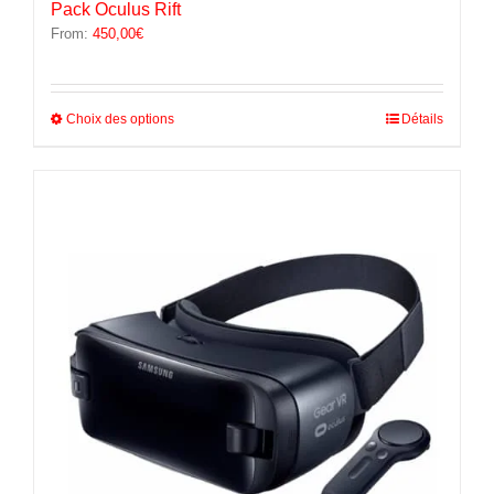
Pack Oculus Rift
From:
450,00
€
Ce
Choix des options
Détails
produit
a
plusieurs
variations.
Les
options
peuvent
être
choisies
sur
la
page
du
produit