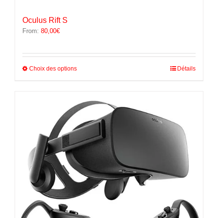
Oculus Rift S
From:
80,00
€
Ce
Choix des options
Détails
produit
a
plusieurs
variations.
Les
options
peuvent
être
choisies
sur
la
page
du
produit