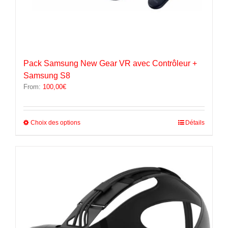
Pack Samsung New Gear VR avec Contrôleur +
Samsung S8
From:
100,00
€
Ce
Choix des options
Détails
produit
a
plusieurs
variations.
Les
options
peuvent
être
choisies
sur