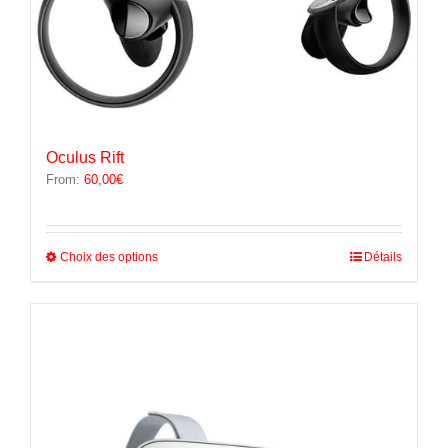
Oculus Rift
From:
60,00
€
Ce
Choix des options
Détails
produit
a
plusieurs
variations.
Les
options
peuvent
être
choisies
sur