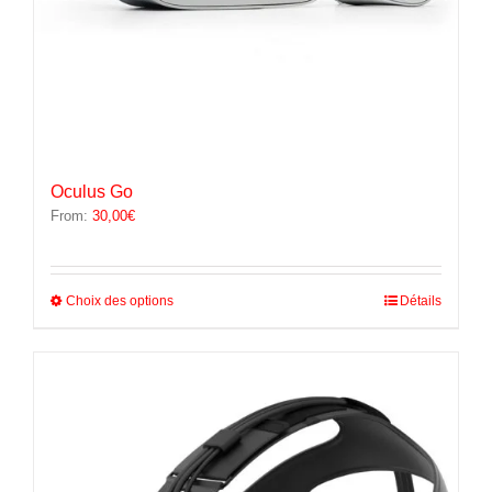
Oculus Go
From:
30,00
€
Ce
Choix des options
Détails
produit
a
plusieurs
variations.
Les
options
peuvent
être
choisies