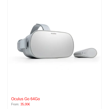
variations.
Les
options
peuvent
être
choisies
sur
la
page
du
produit
Oculus Go 64Go
From:
35,00
€