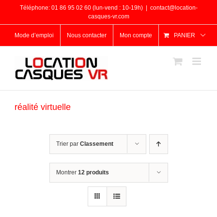
Passer
Téléphone: 01 86 95 02 60 (lun-vend : 10-19h)
|
contact@location-
au
casques-vr.com
contenu
Mode d’emploi
Nous contacter
Mon compte
PANIER
réalité virtuelle
Trier par
Classement
Montrer
12 produits