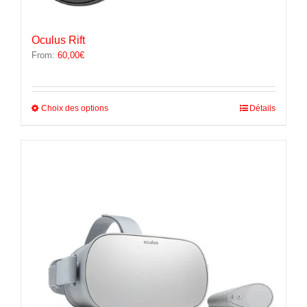
Oculus Rift
From:
60,00
€
Ce
Choix des options
Détails
produit
a
plusieurs
variations.
Les
options
peuvent
être
choisies
sur
la
page
du
produit