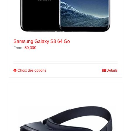
Samsung Galaxy S8 64 Go
From:
80,00
€
Ce
Choix des options
Détails
produit
a
plusieurs
variations.
Les
options
peuvent
être
choisies
sur