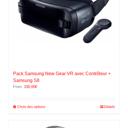
la
page
du
produit
Pack Samsung New Gear VR avec Contrôleur +
Samsung S8
From:
100,00
€
Ce
Choix des options
Détails
produit
a
plusieurs