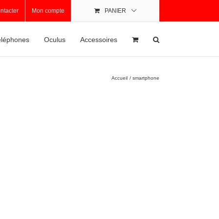
ntacter
Mon compte
PANIER
léphones
Oculus
Accessoires
Accueil
smartphone