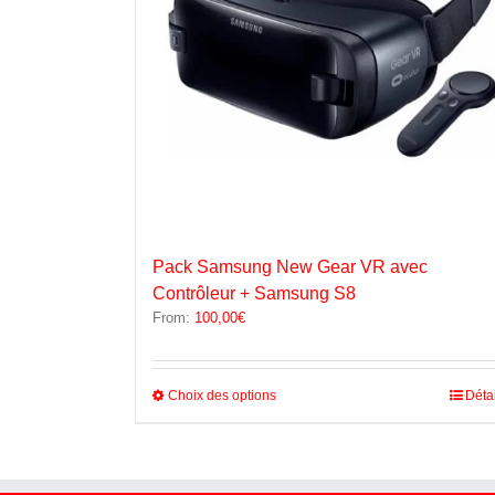
Pack Samsung New Gear VR avec
Contrôleur + Samsung S8
From:
100,00
€
Ce
Choix des options
Déta
produit
a
plusieurs
variations.