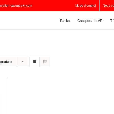
ocation-casques-vr.com
Mode d’emploi
Nous co
Packs
Casques de VR
Té
 produits