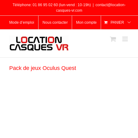
Passer
Téléphone: 01 86 95 02 60 (lun-vend : 10-19h)
|
contact@location-
au
casques-vr.com
contenu
Mode d’emploi
Nous contacter
Mon compte
PANIER
Pack de jeux Oculus Quest