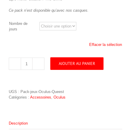
Ce pack n’est disponible qu’avec nos casques.
Nombre de
jours
Effacer la sélection
AJOUTER AU PANIER
quantité
de
Pack
de
jeux
UGS :
Pack-jeux-Oculus-Queest
Oculus
Catégories :
Accessoires
,
Oculus
Quest
Description