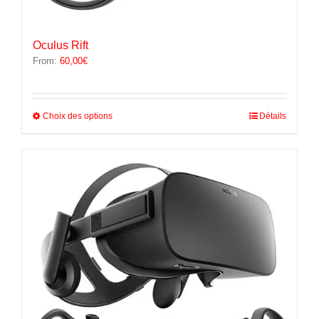
Oculus Rift
From:
60,00
€
Ce
Choix des options
Détails
produit
a
plusieurs
variations.
Les
options
peuvent
être
choisies
sur
la
page
du
produit