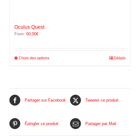
Oculus Quest
From:
60,00
€
Ce
Choix des options
Détails
produit
a
plusieurs
variations.
Les
options
peuvent
Partager sur Facebook
Tweeter ce produit
être
choisies
sur
la
Épingler ce produit
Partager par Mail
page
du