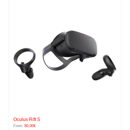
plusieurs
variations.
Les
options
peuvent
être
choisies
sur
la
page
du
produit
Oculus Rift S
From:
80,00
€