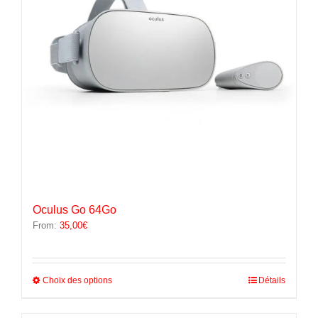
choisies
sur
la
page
du
produit
Oculus Go 64Go
From:
35,00
€
Ce
Choix des options
Détails
produit
a