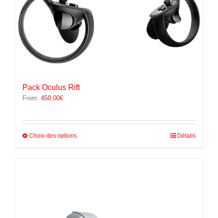
Pack Oculus Rift
From:
450,00
€
Ce
Choix des options
Détails
produit
a
plusieurs
variations.
Les
options
peuvent
être