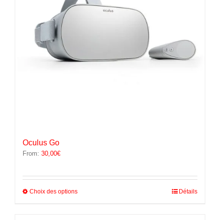
sur
la
page
du
produit
Oculus Go
From:
30,00
€
Ce
Choix des options
Détails
produit
a
plusieurs