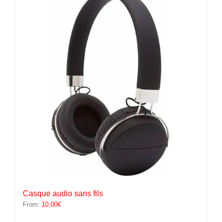
variations.
Les
options
peuvent
être
choisies
sur
la
page
du
produit
Casque audio sans fils
From:
10,00
€