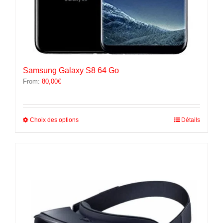
Samsung Galaxy S8 64 Go
From:
80,00
€
Ce
Choix des options
Détails
produit
a
plusieurs
variations.
Les
options
peuvent
être
choisies
sur