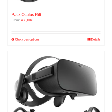
Pack Oculus Rift
From:
450,00
€
Ce
Choix des options
Détails
produit
a
plusieurs
variations.
Les
options
peuvent
être
choisies
sur
la
page
du
produit