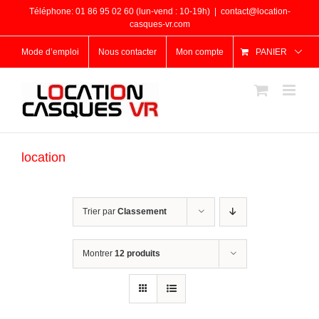
Passer
Téléphone: 01 86 95 02 60 (lun-vend : 10-19h)
|
contact@location-
au
casques-vr.com
contenu
Mode d’emploi
Nous contacter
Mon compte
PANIER
location
Trier par
Classement
Montrer
12 produits