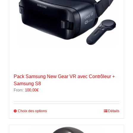
la
page
du
produit
Pack Samsung New Gear VR avec Contrôleur +
Samsung S8
From:
100,00
€
Ce
Choix des options
Détails
produit
a
plusieurs