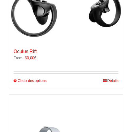
Oculus Rift
From:
60,00
€
Ce
Choix des options
Détails
produit
a
plusieurs
variations.
Les
options
peuvent
être
choisies