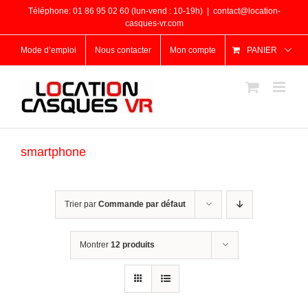
Passer
Téléphone: 01 86 95 02 60 (lun-vend : 10-19h)
|
contact@location-
au
casques-vr.com
contenu
Mode d’emploi
Nous contacter
Mon compte
PANIER
smartphone
Trier par
Commande par défaut
Montrer
12 produits