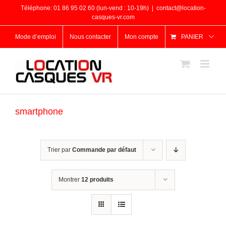
Passer
Téléphone: 01 86 95 02 60 (lun-vend : 10-19h)
|
contact@location-
au
casques-vr.com
contenu
Mode d’emploi
Nous contacter
Mon compte
PANIER
smartphone
Trier par
Commande par défaut
Montrer
12 produits