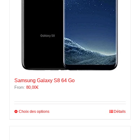
la
page
du
produit
Samsung Galaxy S8 64 Go
From:
80,00
€
Ce
Choix des options
Détails
produit
a
plusieurs
variations.