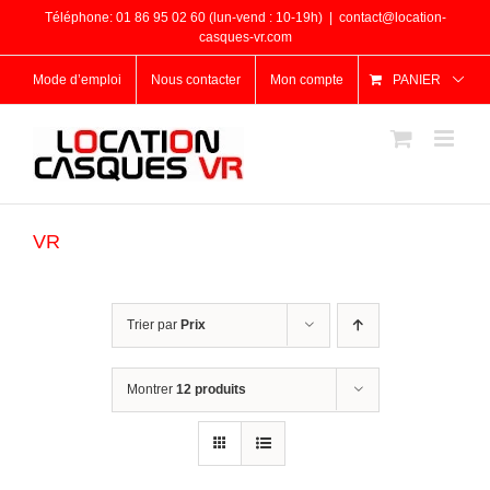
Passer
Téléphone: 01 86 95 02 60 (lun-vend : 10-19h)
|
contact@location-
au
casques-vr.com
contenu
Mode d’emploi
Nous contacter
Mon compte
PANIER
VR
Trier par
Prix
Montrer
12 produits