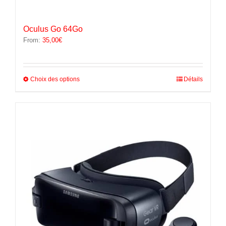
Oculus Go 64Go
From:
35,00
€
Ce
Choix des options
Détails
produit
a
plusieurs
variations.
Les
options
peuvent
être
choisies
sur
la
page
du
produit