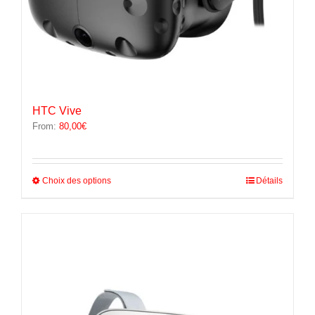
HTC Vive
From:
80,00
€
Ce
Choix des options
Détails
produit
a
plusieurs
variations.
Les
options
peuvent
être
choisies
sur