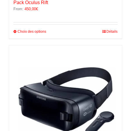
Pack Oculus Rift
From:
450,00
€
Ce
Choix des options
Détails
produit
a
plusieurs
variations.
Les
options
peuvent
être
choisies
sur
la
page
du
produit