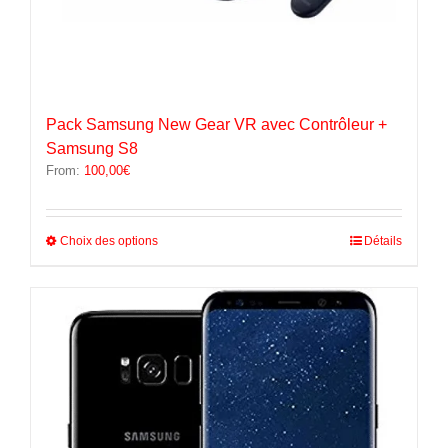
Pack Samsung New Gear VR avec Contrôleur +
Samsung S8
From:
100,00
€
Ce
Choix des options
Détails
produit
a
plusieurs
variations.
Les
options
peuvent
être
choisies
sur