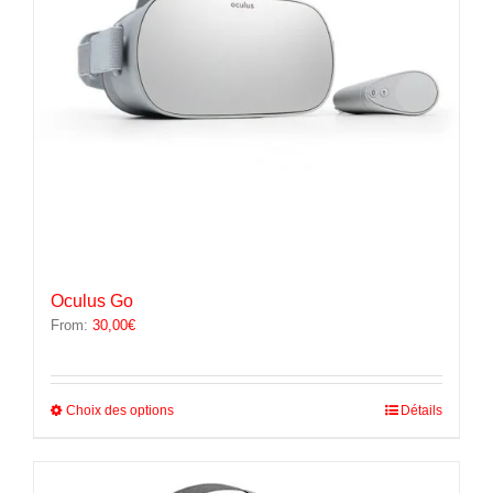
la
page
du
produit
Oculus Go
From:
30,00
€
Ce
Choix des options
Détails
produit
a
plusieurs