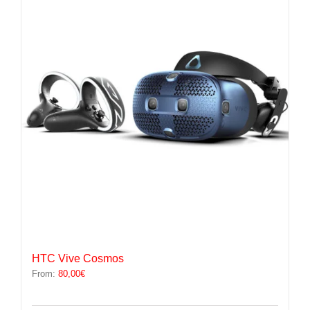
Les
options
peuvent
être
choisies
sur
la
page
du
produit
HTC Vive Cosmos
From:
80,00
€