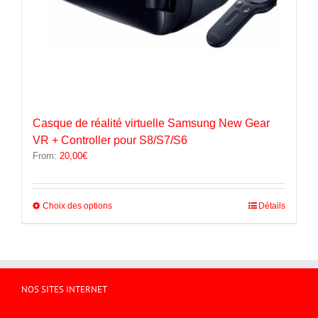
Casque de réalité virtuelle Samsung New Gear
VR + Controller pour S8/S7/S6
From:
20,00
€
Ce
Choix des options
Détails
produit
a
plusieurs
variations.
Les
options
NOS SITES INTERNET
peuvent
être