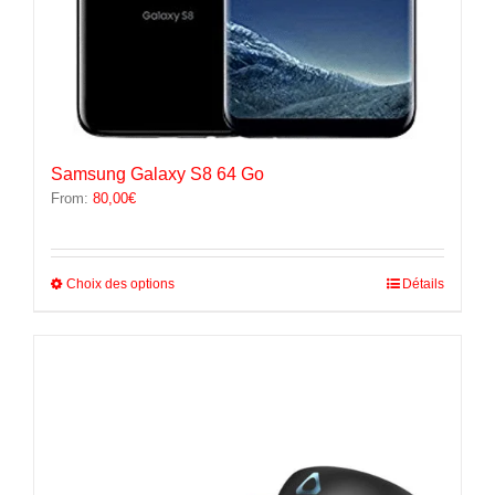
Samsung Galaxy S8 64 Go
From:
80,00
€
Ce
Choix des options
Détails
produit
a
plusieurs
variations.
Les
options
peuvent
être
choisies
sur