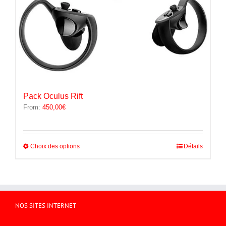
Pack Oculus Rift
From:
450,00
€
Ce
Choix des options
Détails
produit
a
plusieurs
variations.
Les
options
NOS SITES INTERNET
peuvent
être