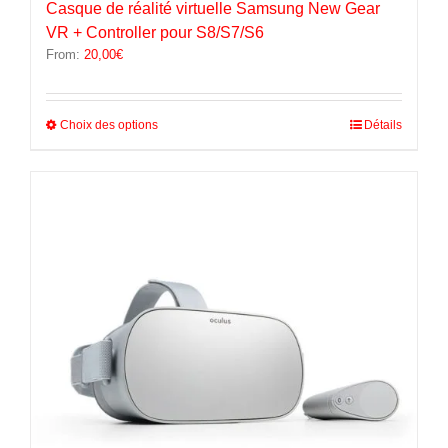
Casque de réalité virtuelle Samsung New Gear
VR + Controller pour S8/S7/S6
From:
20,00
€
Ce
Choix des options
Détails
produit
a
plusieurs
variations.
Les
options
peuvent
être
choisies
sur
la
page
du
produit