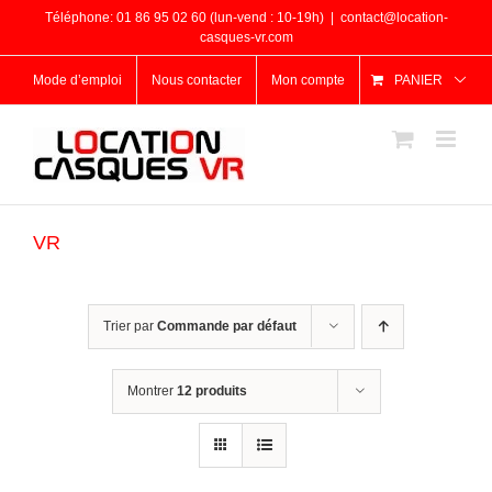
Passer
Téléphone: 01 86 95 02 60 (lun-vend : 10-19h)
|
contact@location-
au
casques-vr.com
contenu
Mode d’emploi
Nous contacter
Mon compte
PANIER
VR
Trier par
Commande par défaut
Montrer
12 produits