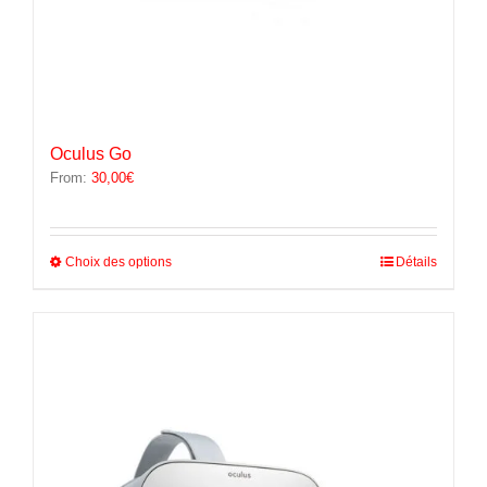
Oculus Go
From:
30,00
€
Ce
Choix des options
Détails
produit
a
plusieurs
variations.
Les
options
peuvent
être
choisies
sur