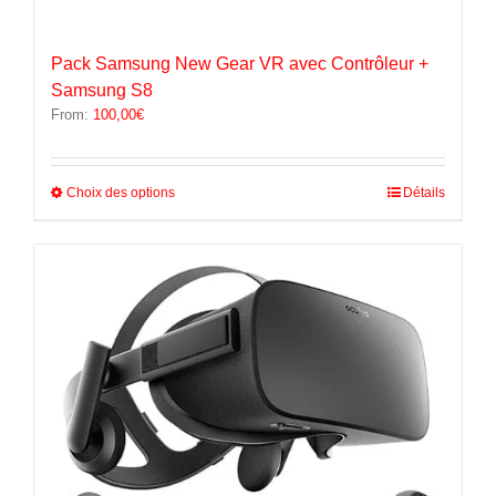
Pack Samsung New Gear VR avec Contrôleur +
Samsung S8
From:
100,00
€
Ce
Choix des options
Détails
produit
a
plusieurs
variations.
Les
options
peuvent
être
choisies
sur
la
page
du
produit