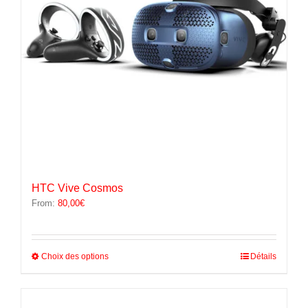
la
page
du
produit
HTC Vive Cosmos
From:
80,00
€
Ce
Choix des options
Détails
produit
a
plusieurs