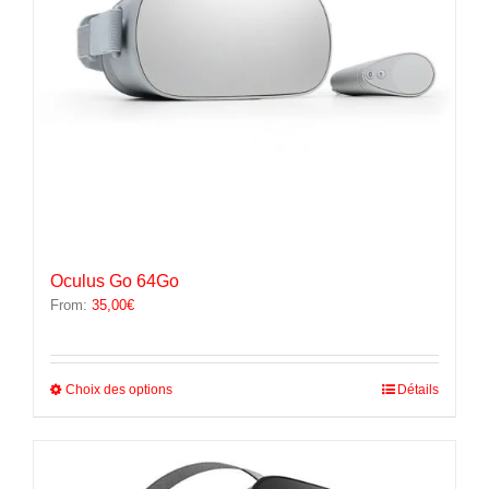
la
page
du
produit
Oculus Go 64Go
From:
35,00
€
Ce
Choix des options
Détails
produit
a
plusieurs
variations.