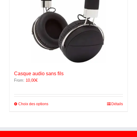
Casque audio sans fils
From:
10,00
€
Ce
Choix des options
Détails
produit
a
plusieurs
variations.
Les