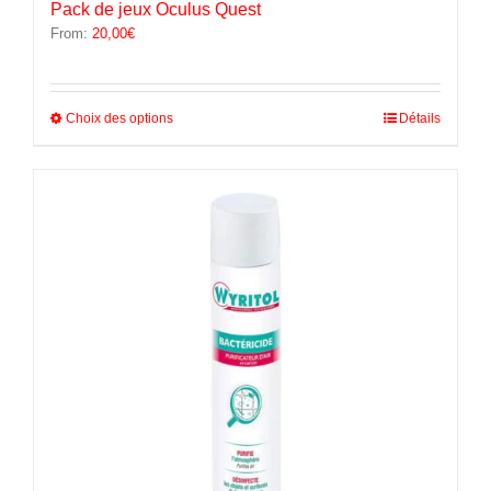
Pack de jeux Oculus Quest
From:
20,00
€
Ce
Choix des options
Détails
produit
a
plusieurs
variations.
Les
options
peuvent
être
choisies
sur
la
page
du
produit