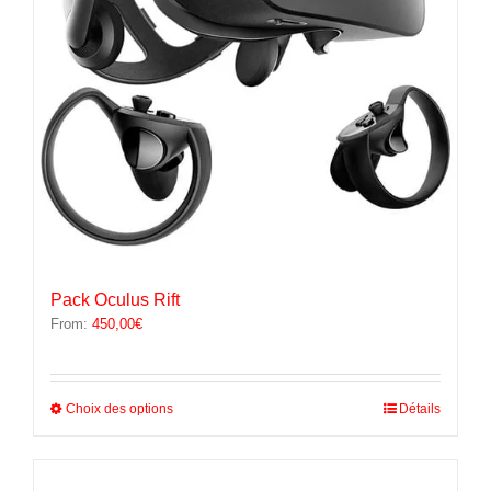
la
page
du
produit
Pack Oculus Rift
From:
450,00
€
Ce
Choix des options
Détails
produit
a
plusieurs