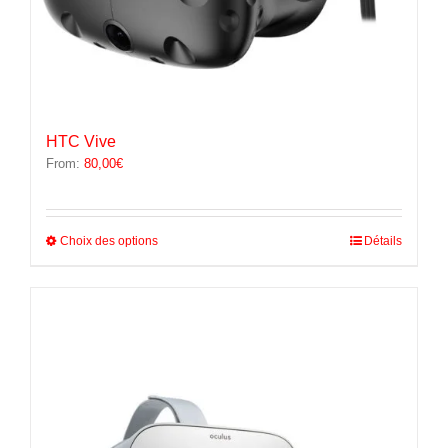
HTC Vive
From:
80,00
€
Ce
Choix des options
Détails
produit
a
plusieurs
variations.
Les
options
peuvent
être
choisies
sur