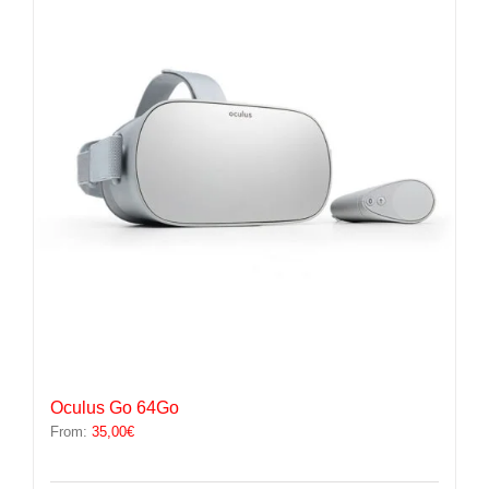
Les
options
peuvent
être
choisies
sur
la
page
du
produit
Oculus Go 64Go
From:
35,00
€