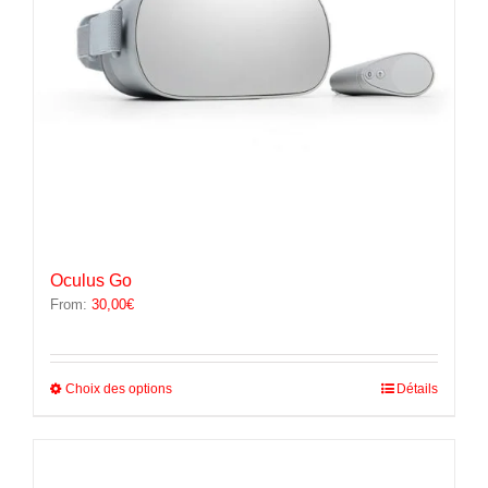
la
page
du
produit
Oculus Go
From:
30,00
€
Ce
Choix des options
Détails
produit
a
plusieurs
variations.