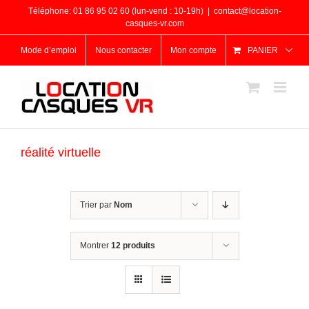
Passer
Téléphone: 01 86 95 02 60 (lun-vend : 10-19h)
|
contact@location-
au
casques-vr.com
contenu
Mode d’emploi
Nous contacter
Mon compte
PANIER
réalité virtuelle
Trier par
Nom
Montrer
12 produits