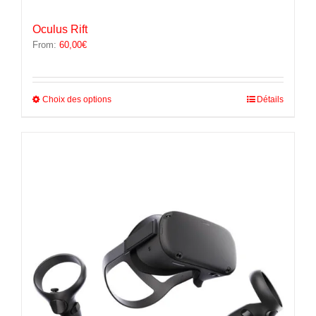
Oculus Rift
From:
60,00
€
Ce
Choix des options
Détails
produit
a
plusieurs
variations.
Les
options
peuvent
être
choisies
sur
la
page
du
produit