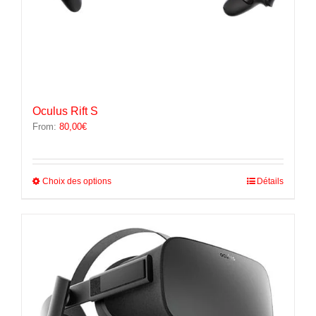
Oculus Rift S
From:
80,00
€
Ce
Choix des options
Détails
produit
a
plusieurs
variations.
Les
options
peuvent
être
choisies
sur