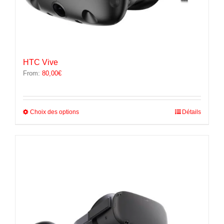
HTC Vive
From:
80,00
€
Ce
Choix des options
Détails
produit
a
plusieurs
variations.
Les
options
peuvent
être
choisies
sur
la