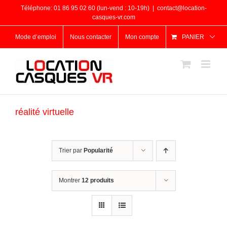
Passer
Téléphone: 01 86 95 02 60 (lun-vend : 10-19h)
|
contact@location-
au
casques-vr.com
contenu
Mode d’emploi
Nous contacter
Mon compte
PANIER
réalité virtuelle
Trier par
Popularité
Montrer
12 produits