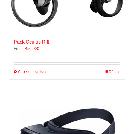
Pack Oculus Rift
From:
450,00
€
Ce
Choix des options
Détails
produit
a
plusieurs
variations.
Les
options
peuvent
être
choisies
sur