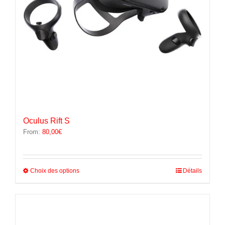
page
du
produit
Oculus Rift S
From:
80,00
€
Ce
Choix des options
Détails
produit
a
plusieurs
variations.
Les