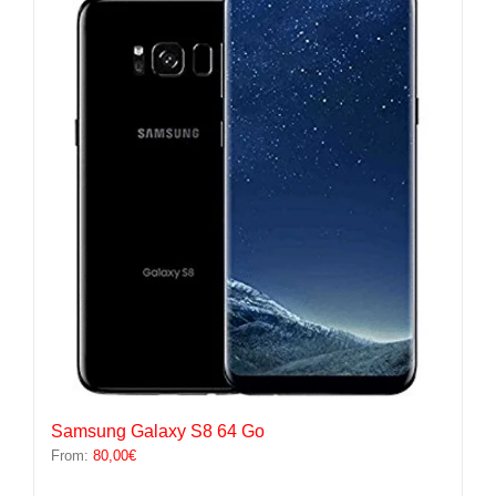
variations.
Les
options
peuvent
être
choisies
sur
la
page
du
produit
Samsung Galaxy S8 64 Go
From:
80,00
€