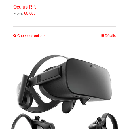
Oculus Rift
From:
60,00
€
Ce
Choix des options
Détails
produit
a
plusieurs
variations.
Les
options
peuvent
être
choisies
sur
la
page
du
produit