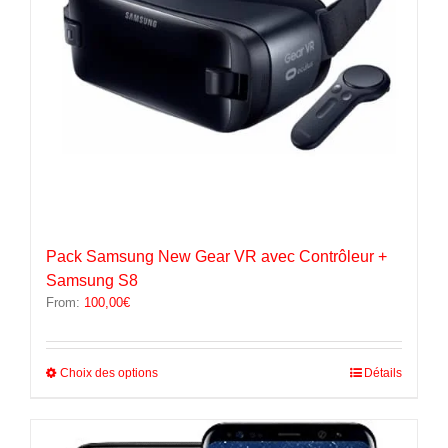
la
page
du
produit
Pack Samsung New Gear VR avec Contrôleur +
Samsung S8
From:
100,00
€
Ce
Choix des options
Détails
produit
a
plusieurs