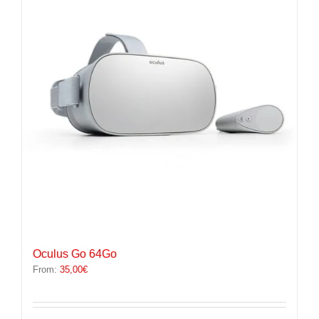
options
peuvent
être
choisies
sur
la
page
du
produit
Oculus Go 64Go
From:
35,00
€