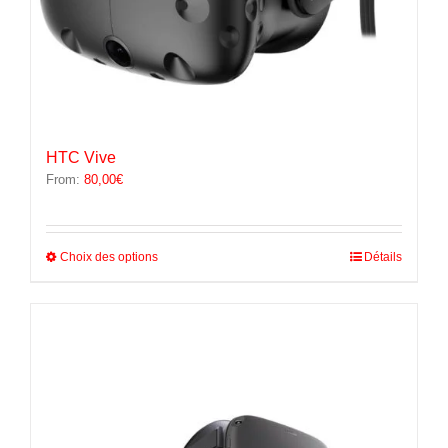
HTC Vive
From:
80,00
€
Ce
Choix des options
Détails
produit
a
plusieurs
variations.
Les
options
peuvent
être
choisies
sur