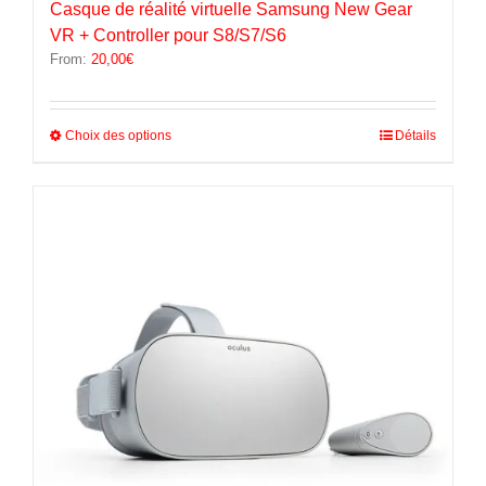
Casque de réalité virtuelle Samsung New Gear
VR + Controller pour S8/S7/S6
From:
20,00
€
Ce
Choix des options
Détails
produit
a
plusieurs
variations.
Les
options
peuvent
être
choisies
sur
la
page
du
produit