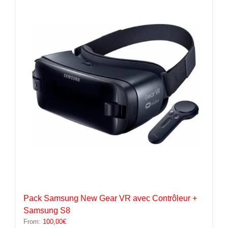
variations.
Les
options
peuvent
être
choisies
sur
la
page
du
produit
Pack Samsung New Gear VR avec Contrôleur +
Samsung S8
From:
100,00
€