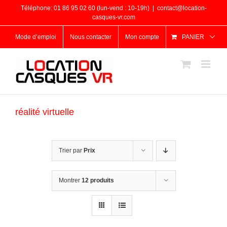
Passer
Téléphone: 01 86 95 02 60 (lun-vend : 10-19h)
|
contact@location-
au
casques-vr.com
contenu
Mode d’emploi
Nous contacter
Mon compte
PANIER
réalité virtuelle
Trier par
Prix
Montrer
12 produits