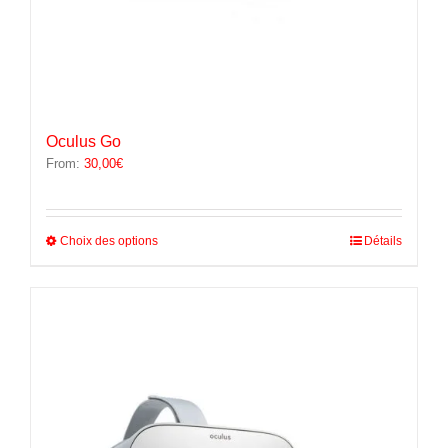
Oculus Go
From:
30,00
€
Ce
Choix des options
Détails
produit
a
plusieurs
variations.
Les
options
peuvent
être
choisies
sur