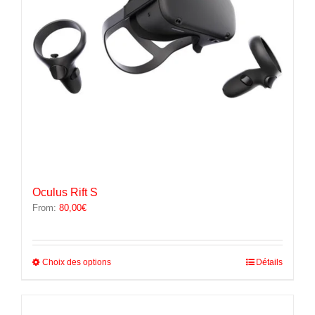
la
page
du
produit
Oculus Rift S
From:
80,00
€
Ce
Choix des options
Détails
produit
a
plusieurs