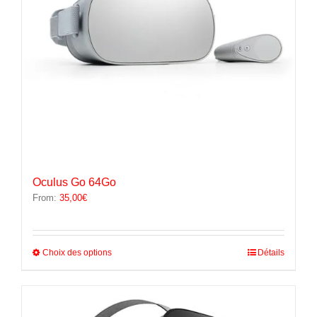
la
page
du
produit
Oculus Go 64Go
From:
35,00
€
Ce
Choix des options
Détails
produit
a
plusieurs
variations.