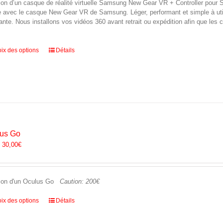
ion d’un casque de réalité virtuelle Samsung New Gear VR + Controller pour 
e avec le casque New Gear VR de Samsung. Léger, performant et simple à utilis
ante. Nous installons vos vidéos 360 avant retrait ou expédition afin que les 
Ce
ix des options
Détails
produit
a
plusieurs
variations.
Les
options
peuvent
être
us Go
choisies
:
30,00
€
sur
la
page
du
ion d'un Oculus Go
Caution: 200€
produit
Ce
ix des options
Détails
produit
a