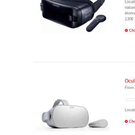
Locat
natur
étonn
130€
Cho
Ocul
From
Locat
Cho