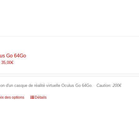
plusieurs
variations.
Les
options
peuvent
être
choisies
sur
la
lus Go 64Go
page
:
35,00
€
du
produit
ion d'un casque de réalité virtuelle Oculus Go 64Go.
Caution: 200€
Ce
ix des options
Détails
produit
a
plusieurs
variations.
Les
options
peuvent