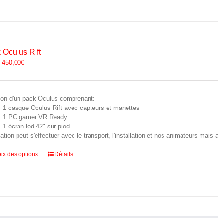
produit
a
plusieurs
variations.
Les
options
 Oculus Rift
peuvent
:
450,00
€
être
choisies
sur
la
ion d'un pack Oculus comprenant:
page
1 casque Oculus Rift avec capteurs et manettes
du
1 PC gamer VR Ready
produit
1 écran led 42" sur pied
cation peut s'effectuer avec le transport, l'installation et nos animateurs mais
Ce
ix des options
Détails
produit
a
plusieurs
variations.
Les
options