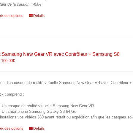
ant de la caution : 450€
Ce
ix des options
Détails
produit
a
plusieurs
variations.
Les
options
 Samsung New Gear VR avec Contrôleur + Samsung S8
peuvent
:
100,00
€
être
choisies
sur
la
ion d’un casque de réalité virtuelle Samsung New Gear VR avec Contrôleur
page
du
ck comprend :
produit
Un casque de réalité virtuelle Samsung New Gear VR
Un smartphone Samsung Galaxy S8 64 Go
installons vos vidéos 360 avant retrait ou expédition afin que les casques soie
Ce
ix des options
Détails