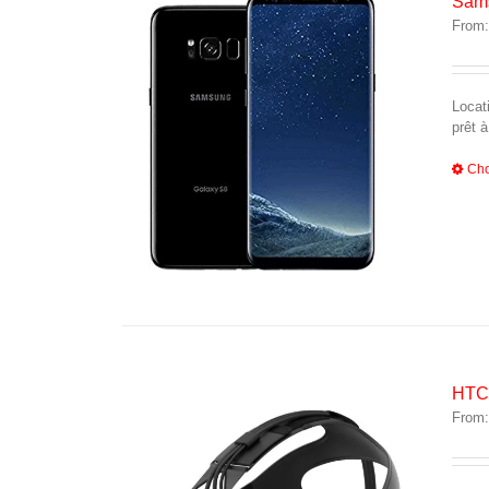
Sams
From
Locat
prêt à
Cho
HTC
From