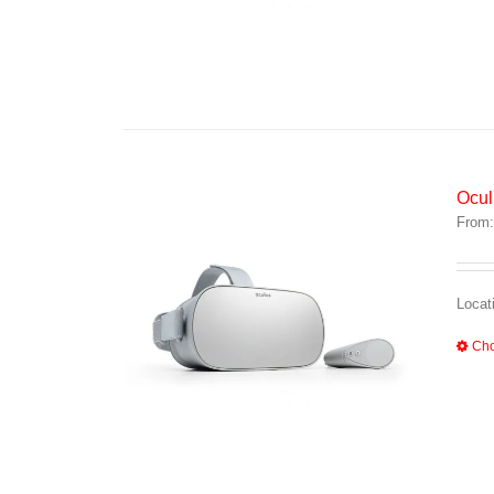
Ocu
From
Locat
Cho