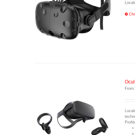
Locat
Cho
Ocul
From
Locat
techn
Profi