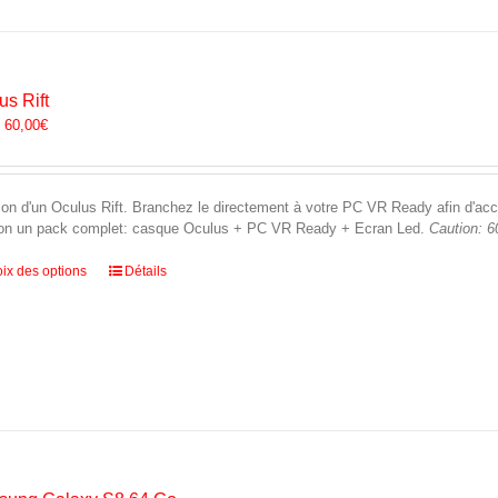
être
choisies
sur
la
us Rift
page
:
60,00
€
du
produit
ion d'un Oculus Rift. Branchez le directement à votre PC VR Ready afin d'accéd
ion un pack complet: casque Oculus + PC VR Ready + Ecran Led.
Caution: 6
Ce
ix des options
Détails
produit
a
plusieurs
variations.
Les
options
peuvent
être
choisies
sur