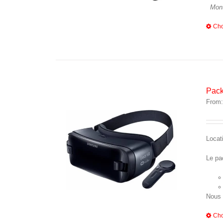
Mont
Cho
Pack
From
Locat
Le pa
Nous 
Cho