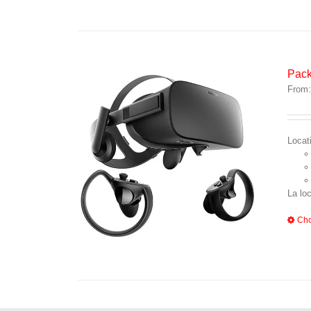
Pack
From
Locat
La lo
Cho