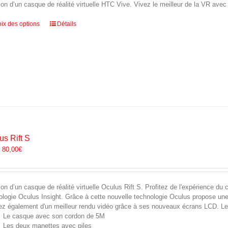
ion d’un casque de réalité virtuelle HTC Vive. Vivez le meilleur de la VR ave
Ce
ix des options
Détails
produit
a
plusieurs
variations.
Les
options
peuvent
être
choisies
sur
la
us Rift S
page
:
80,00
€
du
produit
ion d’un casque de réalité virtuelle Oculus Rift S. Profitez de l'expérience d
ologie Oculus Insight. Grâce à cette nouvelle technologie Oculus propose une
tez également d'un meilleur rendu vidéo grâce à ses nouveaux écrans LCD. L
Le casque avec son cordon de 5M
Les deux manettes avec piles