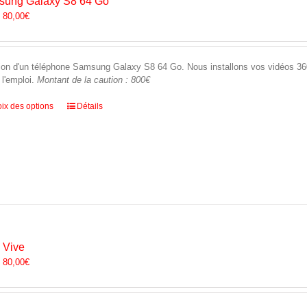
ung Galaxy S8 64 Go
la
:
80,00
€
page
du
produit
ion d'un téléphone Samsung Galaxy S8 64 Go. Nous installons vos vidéos 360 
 l'emploi.
Montant de la caution : 800€
Ce
ix des options
Détails
produit
a
plusieurs
variations.
Les
options
peuvent
être
choisies
sur
 Vive
la
:
80,00
€
page
du
produit