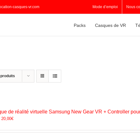
ocation-casques-vr.com
Mode d’emploi
Nous co
Packs
Casques de VR
Té
 produits
ue de réalité virtuelle Samsung New Gear VR + Controller pou
:
20,00
€