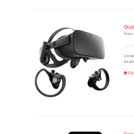
Ocul
From
Locat
locat
Cho