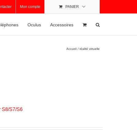
ntacter
Mon compte
PANIER
léphones
Oculus
Accessoires
Accueil
réalité virtuelle
r S8/S7/S6