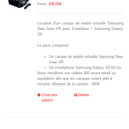
From:
100,00
€
sur
la
page
du
Location d’un casque de réalité virtuelle Samsung
produit
New Gear VR avec Contrôleur + Samsung Galaxy
S8
Le pack comprend :
Un casque de réalité virtuelle Samsung New
Gear VR
Un smartphone Samsung Galaxy S8 64 Go
Nous installons vos vidéos 360 avant retrait ou
expédition afin que les casques soient prêt à
l'emploi.
Montant de la caution : 900€
Ce
Choix des
Détails
options
produit
a
plusieurs
variations.
Les
options