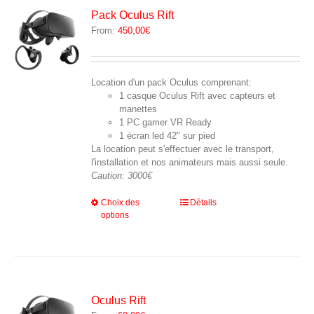
peuvent
Pack Oculus Rift
être
From:
450,00
€
choisies
sur
la
page
Location d'un pack Oculus comprenant:
du
1 casque Oculus Rift avec capteurs et
produit
manettes
1 PC gamer VR Ready
1 écran led 42" sur pied
La location peut s'effectuer avec le transport,
l'installation et nos animateurs mais aussi seule.
Caution: 3000€
Ce
Choix des
Détails
options
produit
a
plusieurs
variations.
Les
options
peuvent
Oculus Rift
être