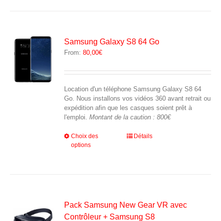
plusieurs
variations.
Les
options
peuvent
Samsung Galaxy S8 64 Go
être
From:
80,00
€
choisies
sur
la
page
Location d'un téléphone Samsung Galaxy S8 64
du
Go. Nous installons vos vidéos 360 avant retrait ou
produit
expédition afin que les casques soient prêt à
l'emploi.
Montant de la caution : 800€
Ce
Choix des
Détails
options
produit
a
plusieurs
variations.
Les
options
peuvent
Pack Samsung New Gear VR avec
être
Contrôleur + Samsung S8
choisies