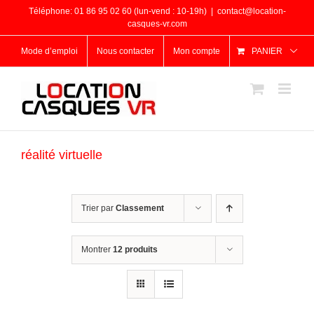
Passer
Téléphone: 01 86 95 02 60 (lun-vend : 10-19h)
|
contact@location-
au
casques-vr.com
contenu
Mode d’emploi
Nous contacter
Mon compte
PANIER
réalité virtuelle
Trier par
Classement
Montrer
12 produits