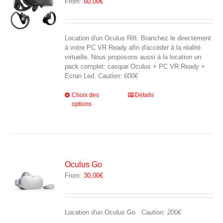
From:
60,00
€
choisies
sur
la
page
Location d'un Oculus Rift. Branchez le directement
du
à votre PC VR Ready afin d'accéder à la réalité
produit
virtuelle. Nous proposons aussi à la location un
pack complet: casque Oculus + PC VR Ready +
Ecran Led.
Caution: 600€
Ce
Choix des
Détails
options
produit
a
plusieurs
variations.
Les
options
peuvent
Oculus Go
être
From:
30,00
€
choisies
sur
la
page
Location d'un Oculus Go
Caution: 200€
du