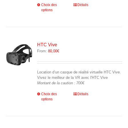
produit
Ce
Choix des
Détails
options
produit
a
plusieurs
variations.
Les
options
peuvent
HTC Vive
être
From:
80,00
€
choisies
sur
la
page
Location d’un casque de réalité virtuelle HTC Vive.
du
Vivez le meilleur de la VR avec l'HTC Vive
produit
Montant de la caution : 700€
Ce
Choix des
Détails
options
produit
a
plusieurs
variations.
Les
options