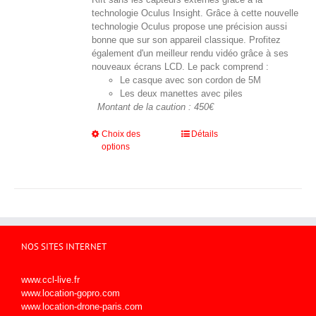
technologie Oculus Insight. Grâce à cette nouvelle
technologie Oculus propose une précision aussi
bonne que sur son appareil classique. Profitez
également d'un meilleur rendu vidéo grâce à ses
nouveaux écrans LCD. Le pack comprend :
Le casque avec son cordon de 5M
Les deux manettes avec piles
Montant de la caution : 450€
Ce
Choix des
Détails
options
produit
a
plusieurs
variations.
Les
options
peuvent
être
NOS SITES INTERNET
choisies
sur
www.ccl-live.fr
la
www.location-gopro.com
page
www.location-drone-paris.com
du