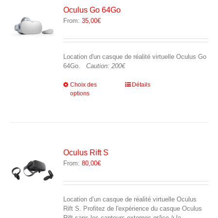
peuvent
Oculus Go 64Go
être
From:
35,00
€
choisies
sur
la
page
Location d'un casque de réalité virtuelle Oculus Go
du
64Go.
Caution: 200€
produit
Ce
Choix des
Détails
options
produit
a
plusieurs
variations.
Les
options
peuvent
Oculus Rift S
être
From:
80,00
€
choisies
sur
la
page
Location d’un casque de réalité virtuelle Oculus
du
Rift S. Profitez de l'expérience du casque Oculus
produit
Rift sans les capteurs externes grâce à la